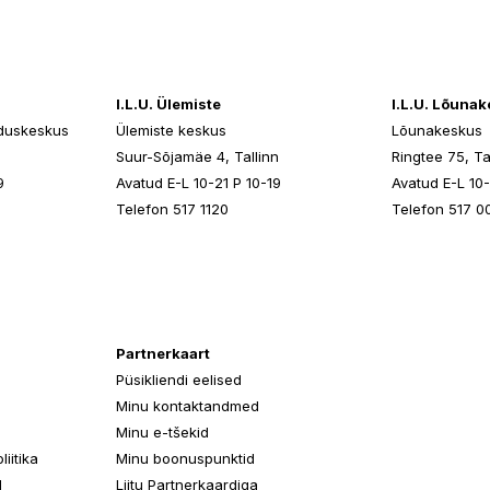
I.L.U. Ülemiste
I.L.U. Lõuna
duskeskus
Ülemiste keskus
Lõunakeskus
n
Suur-Sõjamäe 4, Tallinn
Ringtee 75, Ta
9
Avatud E-L 10-21 P 10-19
Avatud E-L 10-
Telefon 517 1120
Telefon 517 0
Partnerkaart
Püsikliendi eelised
Minu kontaktandmed
Minu e-tšekid
iitika
Minu boonuspunktid
d
Liitu Partnerkaardiga