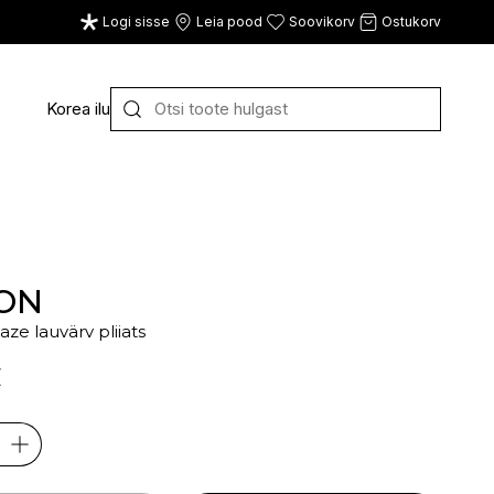
Logi sisse
Leia pood
Soovikorv
Ostukorv
Korea ilu
Y
Z
VAATA KÕIKI
E
F
G
ON
aze lauvärv pliiats
CE
ECOSH
FACE FACTS
GATINEAU
€
ECOTOOLS
FACED
GERMAINE DE CAPUC
EDWIN JAGGER
FILORGA
GIGI
EISENBERG
FIORENTINO
GIVENCHY
ELEMIS
FLAWLESS
GLAIRY BRAND
ELEVEN
FLER
GLAMLAC
ELIE SAAB
FOUR REASONS
GODDESS