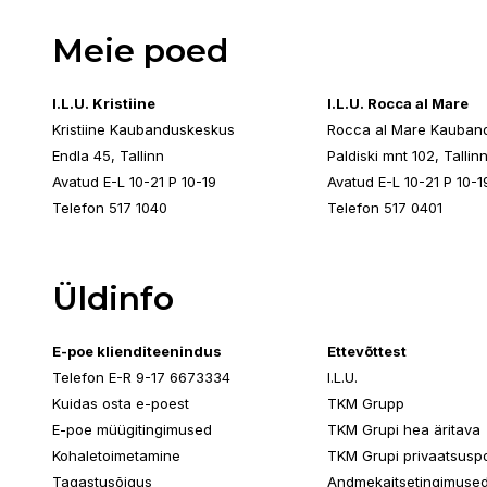
Meie poed
I.L.U. Kristiine
I.L.U. Rocca al Mare
Kristiine Kaubanduskeskus
Rocca al Mare Kauban
Endla 45, Tallinn
Paldiski mnt 102, Tallin
Avatud E-L 10-21 P 10-19
Avatud E-L 10-21 P 10-1
Telefon 517 1040
Telefon 517 0401
Üldinfo
E-poe klienditeenindus
Ettevõttest
Telefon E-R 9-17 6673334
I.L.U.
Kuidas osta e-poest
TKM Grupp
E-poe müügitingimused
TKM Grupi hea äritava
Kohaletoimetamine
TKM Grupi privaatsuspol
Tagastusõigus
Andmekaitsetingimuse