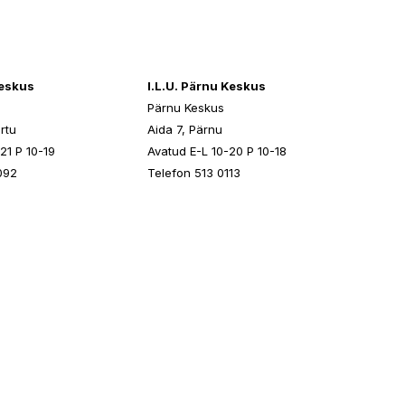
keskus
I.L.U. Pärnu Keskus
Pärnu Keskus
rtu
Aida 7, Pärnu
21 P 10-19
Avatud E-L 10-20 P 10-18
092
Telefon 513 0113