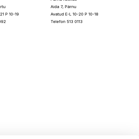
rtu
Aida 7, Pärnu
21 P 10-19
Avatud E-L 10-20 P 10-18
092
Telefon 513 0113