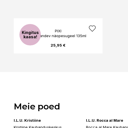
PIXI
Kingitus
Sära andev näopesugeel 135ml
kaasa!
25,95 €
Meie poed
I.L.U. Kristiine
I.L.U. Rocca al Mare
Kristiine Kaubanduskeskus
Rocca al Mare Kauban