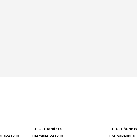
Ethylhexylgly
Panthenol, B
I.L.U. Ülemiste
I.L.U. Lõuna
duskeskus
Ülemiste keskus
Lõunakeskus