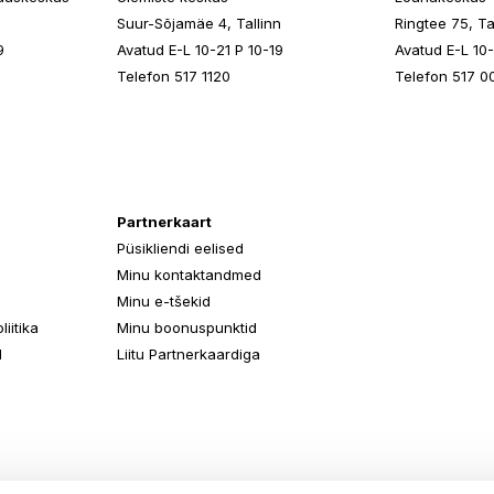
n
Suur-Sõjamäe 4, Tallinn
Ringtee 75, Ta
9
Avatud E-L 10-21 P 10-19
Avatud E-L 10-
Telefon 517 1120
Telefon 517 0
Partnerkaart
Püsikliendi eelised
Minu kontaktandmed
Minu e-tšekid
iitika
Minu boonuspunktid
d
Liitu Partnerkaardiga