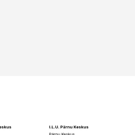
cerin, Butylene Glycol, Disodium EDTA, Allantoin,
etaine.
keskus
I.L.U. Pärnu Keskus
Pärnu Keskus