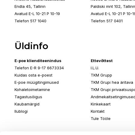
Endla 45, Tallinn
Paldiski mnt 102, Tallin
Avatud E-L 10-21 P 10-19
Avatud E-L 10-21 P 10-1
Telefon 517 1040
Telefon 517 0401
Üldinfo
E-poe klienditeenindus
Ettevõttest
Telefon E-R 9-17 6673334
I.L.U.
Kuidas osta e-poest
TKM Grupp
E-poe müügitingimused
TKM Grupi hea äritava
Kohaletoimetamine
TKM Grupi privaatsuspol
Tagastusõigus
Andmekaitsetingimuse
Kaubamärgid
Kinkekaart
Ilublogi
Kontakt
Tule Tööle