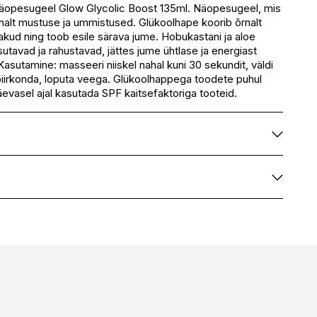
Saadaval
äopesugeel Glow Glycolic Boost 135ml. Näopesugeel, mis
alt mustuse ja ummistused. Glükoolhape koorib õrnalt
Saadaval
akud ning toob esile särava jume. Hobukastani ja aloe
eskus
Saadaval
isutavad ja rahustavad, jättes jume ühtlase ja energiast
Saadaval
asutamine: masseeri niiskel nahal kuni 30 sekundit, väldi
irkonda, loputa veega. Glükoolhappega toodete puhul
evasel ajal kasutada SPF kaitsefaktoriga tooteid.
au, Methyl Gluceth-10, Ethoxydiglycol, Dipropylene
ydiglycol, Glycereth-26, Diglycerin, Glycerin, Aloe
eaf Extract, Vitis Vinifera (Grape) Fruit Extract, Actinidia
wi) Fruit Extract, Pyrus Malus (Apple) Fruit Extract, Citrus
PIXI
cis (Orange) Fruit Extract, Citrus Limon (Lemon) Fruit
H0177226
s Paradisi (Grapefruit) Fruit Extract, Glycolic Acid,
0885190812622
pocastanum (Horse Chestnut) Extract, Panax Ginseng
, Hamamelis Virginiana (Witch Hazel) Extract, Ananas
eapple) Fruit Extract, Nelumbo Nucifera Flower Water,
s Ferment, Diethoxydiglycol, Carbomer, Tromethamine,
ol, Polysorbate 80, Parfum/Fragrance,