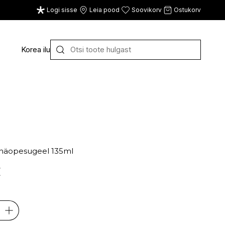
Logi sisse
Leia pood
Soovikorv
Ostukorv
Korea ilu
Y
Z
VAATA KÕIKI
E
F
G
 näopesugeel 135ml
CE
ECOSH
FACE FACTS
GATINEAU
€
ECOTOOLS
FACED
GERMAINE DE CAPUC
EDWIN JAGGER
FILORGA
GIGI
EISENBERG
FIORENTINO
GIVENCHY
ELEMIS
FLAWLESS
GLAIRY BRAND
ELEVEN
FLER
GLAMLAC
ELIE SAAB
FOUR REASONS
GODDESS