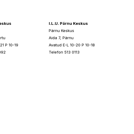
keskus
I.L.U. Pärnu Keskus
Pärnu Keskus
rtu
Aida 7, Pärnu
21 P 10-19
Avatud E-L 10-20 P 10-18
092
Telefon 513 0113