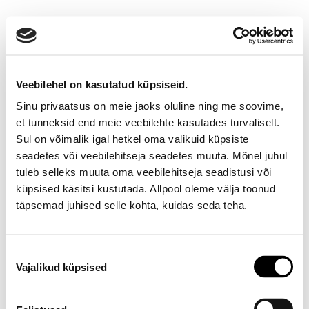
Veebilehel on kasutatud küpsiseid.
Sinu privaatsus on meie jaoks oluline ning me soovime,
et tunneksid end meie veebilehte kasutades turvaliselt.
Sul on võimalik igal hetkel oma valikuid küpsiste
seadetes või veebilehitseja seadetes muuta. Mõnel juhul
Ootamatu viga!
tuleb selleks muuta oma veebilehitseja seadistusi või
küpsised käsitsi kustutada. Allpool oleme välja toonud
Proovi varsti uuesti
täpsemad juhised selle kohta, kuidas seda teha.
E-poe klienditeenindus
Nõusoleku
Vajalikud küpsised
valik
Telefon E-R 9-17 6673334