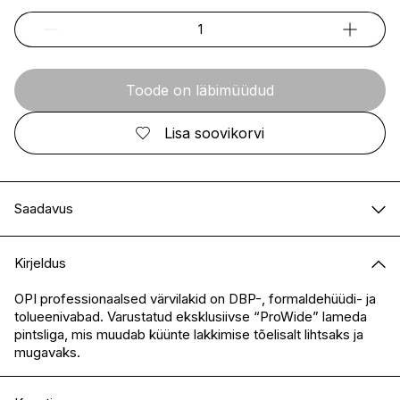
Toode on läbimüüdud
Lisa soovikorvi
Saadavus
E-pood
Ei ole saadaval
Kirjeldus
I.L.U. Kristiine
Ei ole saadaval
I.L.U. Ülemiste
Ei ole saadaval
OPI professionaalsed värvilakid on DBP-, formaldehüüdi- ja
tolueenivabad. Varustatud eksklusiivse “ProWide” lameda
I.L.U. Rocca
Ei ole saadaval
pintsliga, mis muudab küünte lakkimise tõelisalt lihtsaks ja
I.L.U. Lõunakeskus
Ei ole saadaval
mugavaks.
I.L.U. Pärnu
Ei ole saadaval