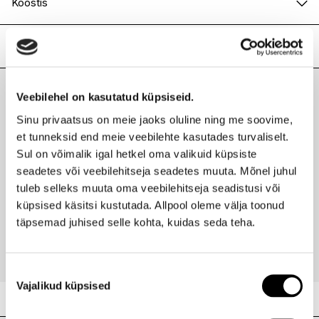
Koostis
Butyl Acetate, Ethyl Acetate, Nitrocellulose,
Tosylamide/Epoxy Resin, Acetyl Tributyl Citrate, Isopropyl
Lisainfo
Alcohol, Mica, Stearalkonium Bentonite, Styrene/Acrylates
Copolymer, Benzophenone-1, Silica, Titanium Dioxide (CI
Kaubamärk
OPI
77891), Yellow 5 (CI 19140), Ferric Ammonium Ferrocyanide
Laokood
H0187319
Veebilehel on kasutatud küpsiseid.
(CI 77510), Black 2 [nano] (CI 77266).
Viimati vaadatud tooted
Ribakood
4064665004908
Sinu privaatsus on meie jaoks oluline ning me soovime,
et tunneksid end meie veebilehte kasutades turvaliselt.
Sul on võimalik igal hetkel oma valikuid küpsiste
seadetes või veebilehitseja seadetes muuta. Mõnel juhul
tuleb selleks muuta oma veebilehitseja seadistusi või
OPI
Nail Lacquer värvilakk 15ml
küpsised käsitsi kustutada. Allpool oleme välja toonud
täpsemad juhised selle kohta, kuidas seda teha.
11,90 €
Nõusoleku
Vajalikud küpsised
valik