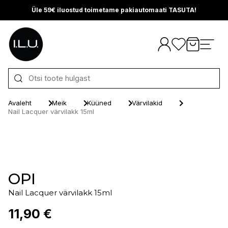
Üle 59€ iluostud toimetame pakiautomaati TASUTA!
Otse sisu juurde
Avaleht
Meik
Küüned
Värvilakid
Nail Lacquer värvilakk 15ml
OPI
Nail Lacquer värvilakk 15ml
11,90 €