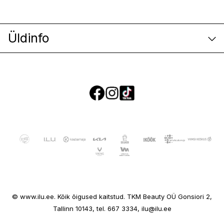
Üldinfo
E-poe klienditeenindus
© www.ilu.ee. Kõik õigused kaitstud. TKM Beauty OÜ Gonsiori 2,
Ettevõttest
Tallinn 10143, tel. 667 3334, ilu@ilu.ee