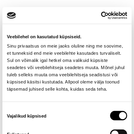
Veebilehel on kasutatud küpsiseid.
Sinu privaatsus on meie jaoks oluline ning me soovime,
et tunneksid end meie veebilehte kasutades turvaliselt.
Sul on võimalik igal hetkel oma valikuid küpsiste
seadetes või veebilehitseja seadetes muuta. Mõnel juhul
Ootamatu viga!
tuleb selleks muuta oma veebilehitseja seadistusi või
küpsised käsitsi kustutada. Allpool oleme välja toonud
Proovi varsti uuesti
täpsemad juhised selle kohta, kuidas seda teha.
E-poe klienditeenindus
Nõusoleku
Vajalikud küpsised
valik
Telefon E-R 9-17 6673334