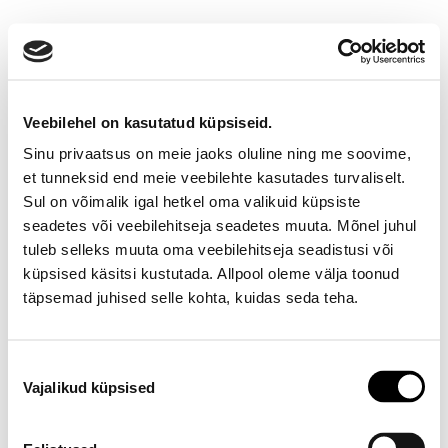
Veebilehel on kasutatud küpsiseid.
Sinu privaatsus on meie jaoks oluline ning me soovime,
et tunneksid end meie veebilehte kasutades turvaliselt.
Sul on võimalik igal hetkel oma valikuid küpsiste
seadetes või veebilehitseja seadetes muuta. Mõnel juhul
Ootamatu viga!
tuleb selleks muuta oma veebilehitseja seadistusi või
küpsised käsitsi kustutada. Allpool oleme välja toonud
Proovi varsti uuesti
täpsemad juhised selle kohta, kuidas seda teha.
E-poe klienditeenindus
Nõusoleku
Vajalikud küpsised
valik
Telefon E-R 9-17 6673334