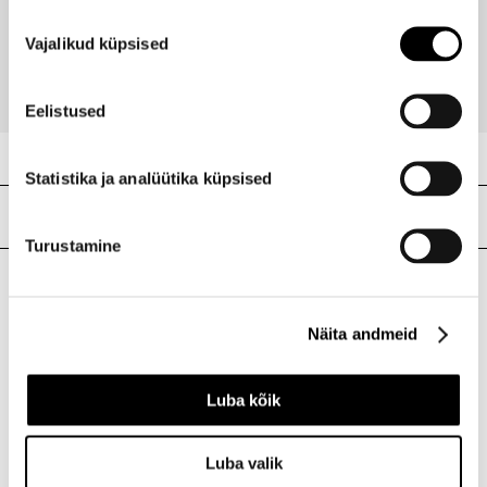
Nõusoleku
16,90 €
-25%
Vajalikud küpsised
valik
12,68 €
Eelistused
Statistika ja analüütika küpsised
Meie poed
Turustamine
I.L.U. Kristiine
Näita andmeid
Kristiine Kaubanduskeskus
Endla 45, Tallinn
Avatud E-L 10-21 P 10-19
Luba kõik
Telefon 517 1040
Luba valik