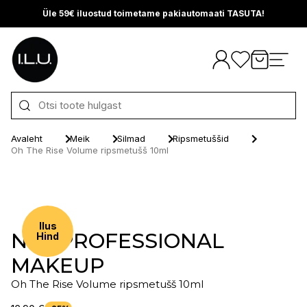
Üle 59€ iluostud toimetame pakiautomaati TASUTA!
Otse sisu juurde
Avaleht
Meik
Silmad
Ripsmetuššid
Oh The Rise Volume ripsmetušš 10ml
Ilus
NYX PROFESSIONAL
Hind
MAKEUP
Oh The Rise Volume ripsmetušš 10ml