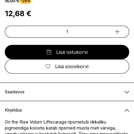
16,90 €
-25%
12,68 €
Lisa ostukorvi
Lisa soovikorvi
Saadavus
E-pood
Saadaval
Kirjeldus
I.L.U. Kristiine
Saadaval
I.L.U. Ülemiste
Saadaval
On the Rise Volum Liftscaraga ripsmetuši rikkaliku
pigmendiga koostis katab ripsmed musta mati värviga,
I.L.U. Rocca
Saadaval
annab volüümi ja koolutab koheselt. Tänu oma innovaatilisele