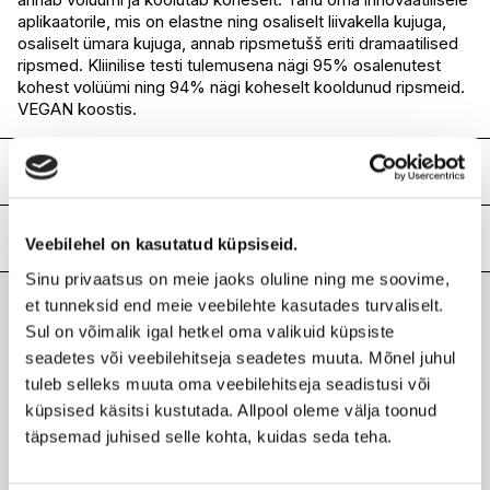
I.L.U. Lõunakeskus
Saadaval
aplikaatorile, mis on elastne ning osaliselt liivakella kujuga,
I.L.U. Pärnu
Saadaval
osaliselt ümara kujuga, annab ripsmetušš eriti dramaatilised
ripsmed. Kliinilise testi tulemusena nägi 95% osalenutest
kohest volüümi ning 94% nägi koheselt kooldunud ripsmeid.
VEGAN koostis.
Koostis
AQUA / WATER / EAU, SYNTHETIC BEESWAX,
POLYETHYLENE, GLYCERYL STEARATE,
Lisainfo
Veebilehel on kasutatud küpsiseid.
POLYURETHANE-35, ACACIA SENEGAL GUM, BUTYLENE
Sinu privaatsus on meie jaoks oluline ning me soovime,
GLYCOL, ORYZA SATIVA CERA / RICE BRAN WAX,
Kaubamärk
NYX PROFESSIONAL MAKEUP
STEARIC ACID, PALMITIC ACID, POLYBUTENE,
et tunneksid end meie veebilehte kasutades turvaliselt.
Laokood
H0178765
VP/EICOSENE COPOLYMER, COPERNICIA CERIFERA CERA
Sul on võimalik igal hetkel oma valikuid küpsiste
Viimati vaadatud tooted
Ribakood
0800897184674
/ CARNAUBA WAX / CIRE DE CARNAUBA, AMINOMETHYL
seadetes või veebilehitseja seadetes muuta. Mõnel juhul
PROPANOL, HYDROXYETHYLCELLULOSE,
tuleb selleks muuta oma veebilehitseja seadistusi või
ETHYLHEXYLGLYCERIN, PHENOXYETHANOL. MAY
küpsised käsitsi kustutada. Allpool oleme välja toonud
CONTAIN / PEUT CONTENIR (+/-): CI 77499 / IRON
OXIDES.
täpsemad juhised selle kohta, kuidas seda teha.
NYX PROFESSIONAL MAKEUP
Ilus
Oh The Rise Volume ripsmetušš 10ml
Hind