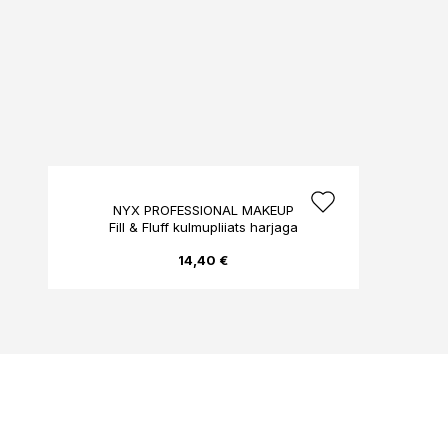
NYX PROFESSIONAL MAKEUP
Fill & Fluff kulmupliiats harjaga
14,40 €