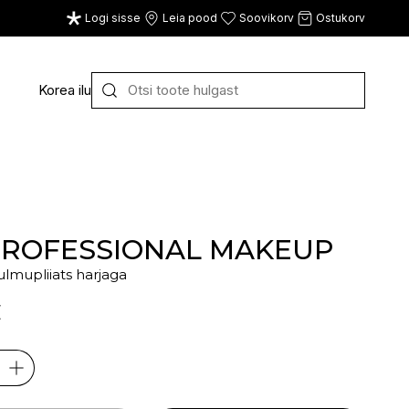
Logi sisse
Leia pood
Soovikorv
Ostukorv
Korea ilu
Y
Z
VAATA KÕIKI
E
F
G
PROFESSIONAL MAKEUP
 kulmupliiats harjaga
CE
ECOSH
FACE FACTS
GATINEAU
€
ECOTOOLS
FACED
GERMAINE DE CAPUC
EDWIN JAGGER
FILORGA
GIGI
EISENBERG
FIORENTINO
GIVENCHY
ELEMIS
FLAWLESS
GLAIRY BRAND
ELEVEN
FLER
GLAMLAC
ELIE SAAB
FOUR REASONS
GODDESS