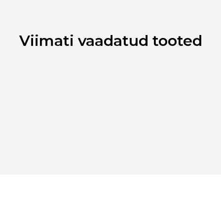
Ribakood
(CI 77491, C
Viimati vaadatud tooted