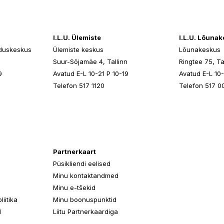
I.L.U. Ülemiste
I.L.U. Lõuna
duskeskus
Ülemiste keskus
Lõunakeskus
n
Suur-Sõjamäe 4, Tallinn
Ringtee 75, Ta
9
Avatud E-L 10-21 P 10-19
Avatud E-L 10-
Telefon 517 1120
Telefon 517 0
Partnerkaart
Püsikliendi eelised
Minu kontaktandmed
Minu e-tšekid
iitika
Minu boonuspunktid
d
Liitu Partnerkaardiga