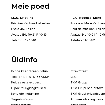
Meie poed
I.L.U. Kristiine
I.L.U. Rocca al Mare
Kristiine Kaubanduskeskus
Rocca al Mare Kauban
Endla 45, Tallinn
Paldiski mnt 102, Tallin
Avatud E-L 10-21 P 10-19
Avatud E-L 10-21 P 10-1
Telefon 517 1040
Telefon 517 0401
Üldinfo
E-poe klienditeenindus
Ettevõttest
Telefon E-R 9-17 6673334
I.L.U.
Kuidas osta e-poest
TKM Grupp
E-poe müügitingimused
TKM Grupi hea äritava
Kohaletoimetamine
TKM Grupi privaatsuspol
Tagastusõigus
Andmekaitsetingimuse
Kaubamärgid
Kinkekaart