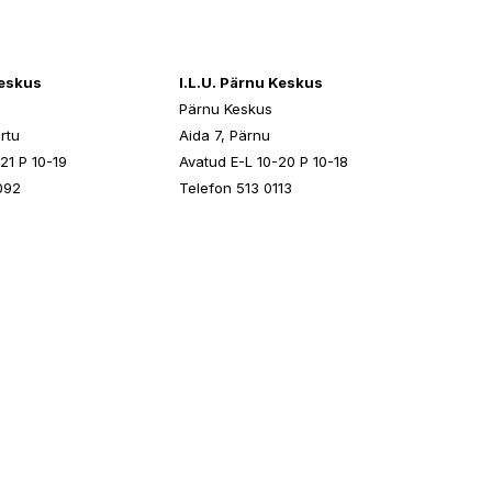
keskus
I.L.U. Pärnu Keskus
Pärnu Keskus
rtu
Aida 7, Pärnu
21 P 10-19
Avatud E-L 10-20 P 10-18
092
Telefon 513 0113