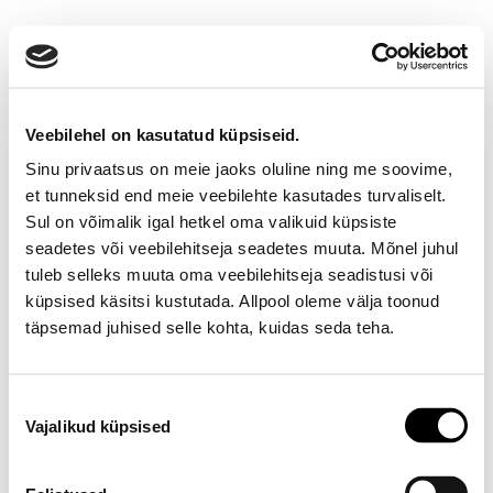
Veebilehel on kasutatud küpsiseid.
Sinu privaatsus on meie jaoks oluline ning me soovime,
et tunneksid end meie veebilehte kasutades turvaliselt.
Sul on võimalik igal hetkel oma valikuid küpsiste
seadetes või veebilehitseja seadetes muuta. Mõnel juhul
Ootamatu viga!
tuleb selleks muuta oma veebilehitseja seadistusi või
küpsised käsitsi kustutada. Allpool oleme välja toonud
Proovi varsti uuesti
täpsemad juhised selle kohta, kuidas seda teha.
E-poe klienditeenindus
Nõusoleku
Vajalikud küpsised
valik
Telefon E-R 9-17 6673334