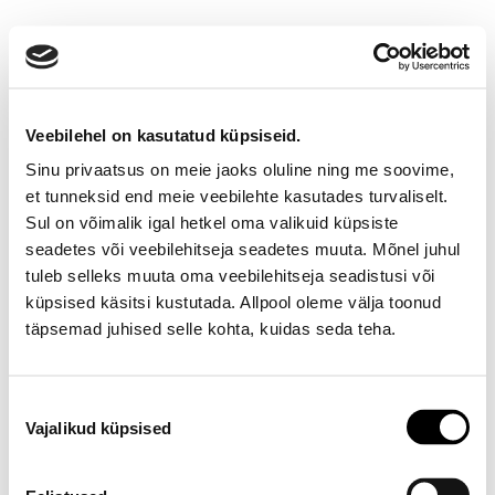
Veebilehel on kasutatud küpsiseid.
Sinu privaatsus on meie jaoks oluline ning me soovime,
et tunneksid end meie veebilehte kasutades turvaliselt.
Sul on võimalik igal hetkel oma valikuid küpsiste
seadetes või veebilehitseja seadetes muuta. Mõnel juhul
Ootamatu viga!
tuleb selleks muuta oma veebilehitseja seadistusi või
küpsised käsitsi kustutada. Allpool oleme välja toonud
Proovi varsti uuesti
täpsemad juhised selle kohta, kuidas seda teha.
E-poe klienditeenindus
Nõusoleku
Vajalikud küpsised
valik
Telefon E-R 9-17 6673334