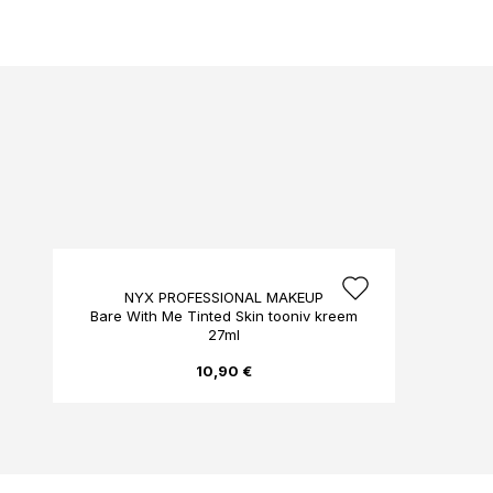
NYX PROFESSIONAL MAKEUP
Bare With Me Tinted Skin tooniv kreem
27ml
10,90 €