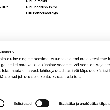
Minu e-tšekid
iitika
Minu boonuspunktid
d
Liitu Partnerkaardiga
üpsiseid.
aoks oluline ning me soovime, et tunneksid end meie veebilehte 
k igal hetkel oma valikuid küpsiste seadetes või veebilehitseja s
elleks muuta oma veebilehitseja seadistusi või küpsised käsitsi 
 täpsemad juhised selle kohta, kuidas seda teha.
õik õigused kaitstud. TKM Beauty OÜ Gonsiori 2, Tallinn 10143, tel. 667 
Eelistused
Statistika ja analüütika küpsi