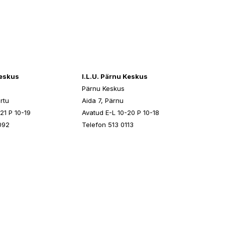
keskus
I.L.U. Pärnu Keskus
Pärnu Keskus
rtu
Aida 7, Pärnu
21 P 10-19
Avatud E-L 10-20 P 10-18
092
Telefon 513 0113