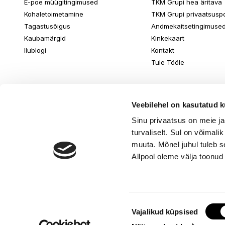
E-poe müügitingimused
TKM Grupi hea äritava
Kohaletoimetamine
TKM Grupi privaatsuspol
Tagastusõigus
Andmekaitsetingimuse
Kaubamärgid
Kinkekaart
Ilublogi
Kontakt
Tule Tööle
Veebilehel on kasutatud k
Sinu privaatsus on meie j
turvaliselt. Sul on võimali
muuta. Mõnel juhul tuleb s
Allpool oleme välja toonud
Nõusoleku
© www.ilu.ee. K
Vajalikud küpsised
valik