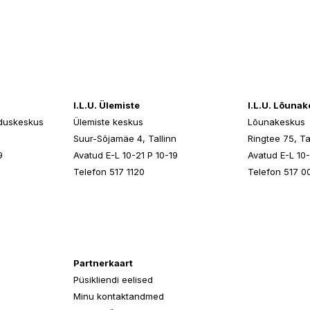
I.L.U. Ülemiste
I.L.U. Lõuna
duskeskus
Ülemiste keskus
Lõunakeskus
n
Suur-Sõjamäe 4, Tallinn
Ringtee 75, Ta
9
Avatud E-L 10-21 P 10-19
Avatud E-L 10-
Telefon 517 1120
Telefon 517 0
Partnerkaart
Püsikliendi eelised
Minu kontaktandmed