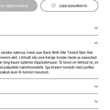
ELIZABETH ARDEN
FRESMY
GOLDWELL
 on läbimüüdud
Lisa soovikorvi
CA
EMBRYOLISSE
FUSSKUNDIG
GRACE COLE
ENVIE
GRAHAM HILL
S
ERBORIAN
GROOM ROOM
ESCADA
GUCCI
BBANA
ESTEÉ LAUDER
GUESS
AN
EVITA PERONI
S
EYLURE
Ei ole saadaval
KA
Ei ole saadaval
E
Ei ole saadaval
värske välimus meie uue Bare With Me Tinted Skin Veil
SSENZ
reemi abil. Lihtsalt silu see kerge toode näole ja saavutad
Ei ole saadaval
 ning kauni satiinse lõpptulemuse. 12 tooni on tehtud nii, et
eskus
Ei ole saadaval
ud paljudele nahatoonidele. Iga kreem tundub näol justkui
Ei ole saadaval
 pakub kuni 8-tunnist niisutust.
nt ingredient list, please refer to packaging.
au, Cyclopentasiloxane, Propylene Glycol, Glycerin,
tyl Tetraethylhexanoate, Isododecane,