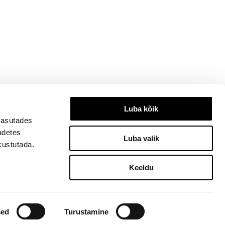
Luba kõik
kasutades
eadetes
Luba valik
kustutada.
Keeldu
3334, ilu@ilu.ee
sed
Turustamine