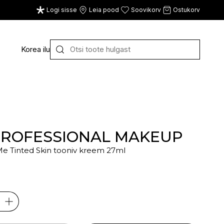
Logi sisse
Leia pood
Soovikorv
Ostukorv
Korea ilu
Y
Z
VAATA KÕIKI
E
F
G
PROFESSIONAL MAKEUP
e Tinted Skin tooniv kreem 27ml
CE
ECOSH
FACE FACTS
GATINEAU
€
ECOTOOLS
FACED
GERMAINE DE CAPUC
EDWIN JAGGER
FILORGA
GIGI
EISENBERG
FIORENTINO
GIVENCHY
ELEMIS
FLAWLESS
GLAIRY BRAND
ELEVEN
FLER
GLAMLAC
ELIE SAAB
FOUR REASONS
GODDESS