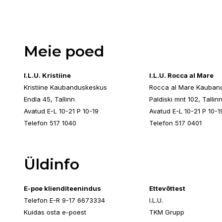
Meie poed
I.L.U. Kristiine
I.L.U. Rocca al Mare
Kristiine Kaubanduskeskus
Rocca al Mare Kauban
Endla 45, Tallinn
Paldiski mnt 102, Tallin
Avatud E-L 10-21 P 10-19
Avatud E-L 10-21 P 10-1
Telefon 517 1040
Telefon 517 0401
Üldinfo
E-poe klienditeenindus
Ettevõttest
Telefon E-R 9-17 6673334
I.L.U.
Kuidas osta e-poest
TKM Grupp