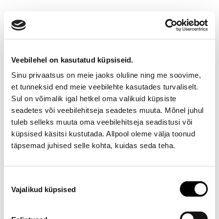
Veebilehel on kasutatud küpsiseid.
Sinu privaatsus on meie jaoks oluline ning me soovime,
et tunneksid end meie veebilehte kasutades turvaliselt.
Sul on võimalik igal hetkel oma valikuid küpsiste
seadetes või veebilehitseja seadetes muuta. Mõnel juhul
Ootamatu viga!
tuleb selleks muuta oma veebilehitseja seadistusi või
küpsised käsitsi kustutada. Allpool oleme välja toonud
Proovi varsti uuesti
täpsemad juhised selle kohta, kuidas seda teha.
E-poe klienditeenindus
Nõusoleku
Vajalikud küpsised
valik
Telefon E-R 9-17 6673334