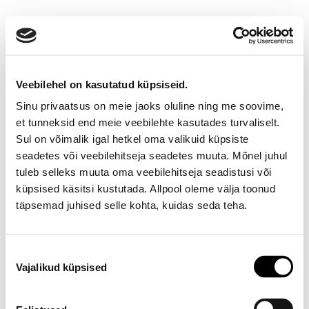
Veebilehel on kasutatud küpsiseid.
Sinu privaatsus on meie jaoks oluline ning me soovime,
et tunneksid end meie veebilehte kasutades turvaliselt.
Sul on võimalik igal hetkel oma valikuid küpsiste
seadetes või veebilehitseja seadetes muuta. Mõnel juhul
Ootamatu viga!
tuleb selleks muuta oma veebilehitseja seadistusi või
küpsised käsitsi kustutada. Allpool oleme välja toonud
Proovi varsti uuesti
täpsemad juhised selle kohta, kuidas seda teha.
E-poe klienditeenindus
Nõusoleku
Vajalikud küpsised
valik
Telefon E-R 9-17 6673334