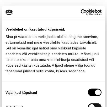
Veebilehel on kasutatud küpsiseid.
Sinu privaatsus on meie jaoks oluline ning me soovime,
et tunneksid end meie veebilehte kasutades turvaliselt.
Sul on võimalik igal hetkel oma valikuid küpsiste
seadetes või veebilehitseja seadetes muuta. Mõnel juhul
Ootamatu viga!
tuleb selleks muuta oma veebilehitseja seadistusi või
küpsised käsitsi kustutada. Allpool oleme välja toonud
Proovi varsti uuesti
täpsemad juhised selle kohta, kuidas seda teha.
E-poe klienditeenindus
Nõusoleku
Vajalikud küpsised
valik
Telefon E-R 9-17 6673334