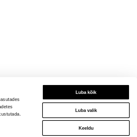
Luba kõik
kasutades
eadetes
Luba valik
kustutada.
Keeldu