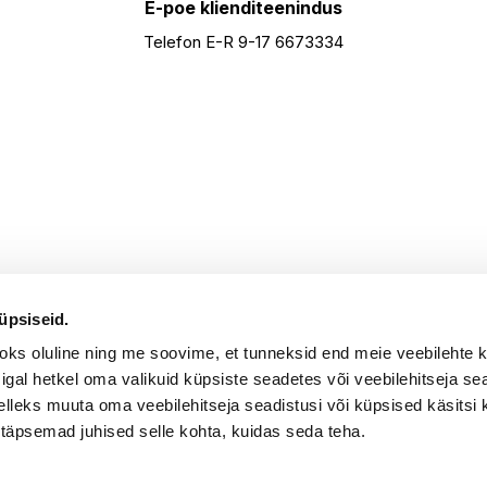
E-poe klienditeenindus
Telefon E-R 9-17 6673334
üpsiseid.
aoks oluline ning me soovime, et tunneksid end meie veebilehte 
k igal hetkel oma valikuid küpsiste seadetes või veebilehitseja s
elleks muuta oma veebilehitseja seadistusi või küpsised käsitsi 
 täpsemad juhised selle kohta, kuidas seda teha.