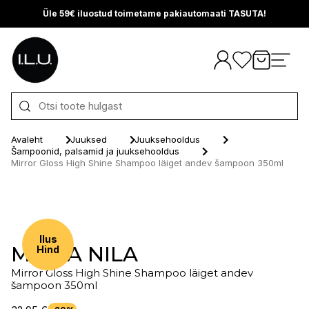
Üle 59€ iluostud toimetame pakiautomaati TASUTA!
Otse sisu juurde
Avaleht
Juuksed
Juuksehooldus
Šampoonid, palsamid ja juuksehooldus
Mirror Gloss High Shine Shampoo läiget andev šampoon 350ml
Ilus
MARIA NILA
Hind
Mirror Gloss High Shine Shampoo läiget andev
šampoon 350ml