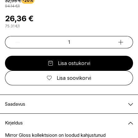
32,95 €
-20%
94.14
€
/
l
26,36 €
75.31
€
/
l
Lisa ostukorvi
Lisa soovikorvi
Saadavus
E-pood
Saadaval
Kirjeldus
I.L.U. Kristiine
Saadaval
I.L.U. Ülemiste
Saadaval
Mirror Gloss kollektsioon on loodud kahjustunud