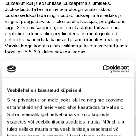
juuksekutiikuli ja ebaühtlase juuksepinna silumiseks.
I.L.U. Rocca
Ei ole saadaval
Juuksekiudu täitev ja siluv tehnoloogia aitab niiskust
I.L.U. Lõunakeskus
Saadaval
juustesse lukustada ning muudab juuksepinna siledaks ja
I.L.U. Pärnu
Ei ole saadaval
valgust peegeldavaks – tulemuseks klaasjas, peeglilaadne
läige. Silendav šampoon, mis on rikastatud toitvate chia
peptiidide ja kinoa oligopeptiididega, et muuta juuksed
pehmeks, vähendada kahusust ja anda kauakestev läige.
Värvikaitsega koostis aitab säilitada ja kaitsta värvitud juuste
tooni. pH 5.5-6.0. Julmusevaba. Vegan.
Kanna märgadele juustele ja masseeri õrnalt juustesse ning
peanahale. Loputa ning vajadusel korda.
Koostis
Veebilehel on kasutatud küpsiseid.
Aqua/Water/Eau, Sodium Lauroyl Methyl Isethionate,
Sinu privaatsus on meie jaoks oluline ning me soovime,
Cocamidopropyl Betaine, Disodium Laureth Sulfosuccinate,
Lisainfo
et tunneksid end meie veebilehte kasutades turvaliselt.
Sodium Lauryl Sulfoacetate, Glycol Distearate, Hydrolyzed
Sul on võimalik igal hetkel oma valikuid küpsiste
Quinoa, Salvia Hispanica Seed Extract, Leuconostoc/Radish
Kaubamärk
MARIA NILA
seadetes või veebilehitseja seadetes muuta. Mõnel juhul
Root Ferment Filtrate, Helianthus Annuus (Sunflower) Seed
Laokood
H0206162
tuleb selleks muuta oma veebilehitseja seadistusi või
Oil, Glycerin, Phytosteryl/Octyldodecyl Lauroyl Glutamate,
Viimati vaadatud tooted
Ribakood
7391681411081
Amodimethicone/Morpholinomethyl Silsesquioxane