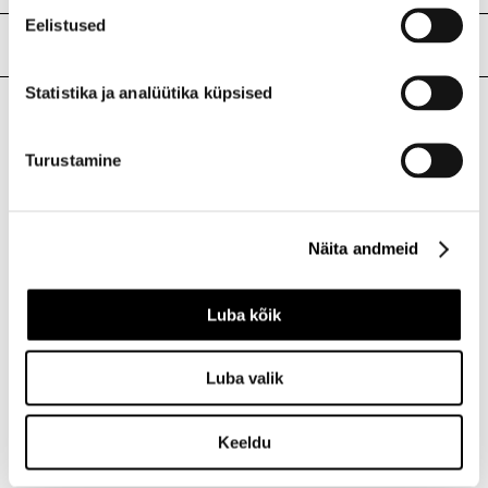
Eelistused
Meie poed
Statistika ja analüütika küpsised
I.L.U. Kristiine
Turustamine
Kristiine Kaubanduskeskus
Endla 45, Tallinn
Avatud E-L 10-21 P 10-19
Telefon 517 1040
Näita andmeid
Luba kõik
I.L.U. Rocca al Mare
Rocca al Mare Kaubanduskeskus
Luba valik
Paldiski mnt 102, Tallinn
Avatud E-L 10-21 P 10-19
Telefon 517 0401
Keeldu