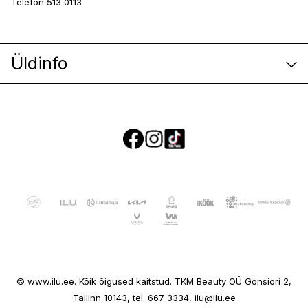
Telefon 513 0113
Üldinfo
E-poe klienditeenindus
© www.ilu.ee. Kõik õigused kaitstud. TKM Beauty OÜ Gonsiori 2,
Ettevõttest
Tallinn 10143, tel. 667 3334, ilu@ilu.ee