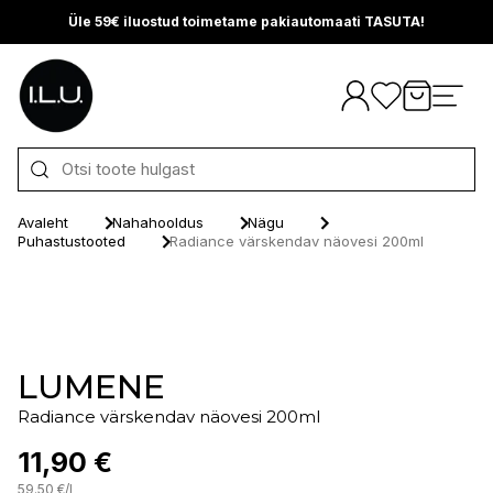
Üle 59€ iluostud toimetame pakiautomaati TASUTA!
Otse sisu juurde
Avaleht
Nahahooldus
Nägu
Puhastustooted
Radiance värskendav näovesi 200ml
LUMENE
Radiance värskendav näovesi 200ml
11,90 €
59.50
€
/
l