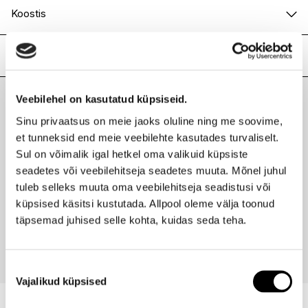
Koostis
AQUA (WATER), SODIUM LAURETH SULFATE, GLYCERIN,
COCAMIDOPROPYL BETAINE, PEG-40 HYDROGENATED
Lisainfo
CASTOR OIL, POLYGLYCERYL-10 LAURATE, PEG-200
HYDROGENATED GLYCERYL PALMATE, RUBUS
Kaubamärk
LUMENE
CHAMAEMORUS (CLOUDBERRY) FRUIT JUICE EXTRACT,
Veebilehel on kasutatud küpsiseid.
Laokood
H0183807
PANTHENOL, PEG-7 GLYCERYL COCOATE, SODIUM
Viimati vaadatud tooted
Sinu privaatsus on meie jaoks oluline ning me soovime,
Ribakood
6412600843712
BENZOATE, SODIUM PCA, PROPANEDIOL, CITRIC ACID,
POTASSIUM SORBATE, SACCHARIDE ISOMERATE,
et tunneksid end meie veebilehte kasutades turvaliselt.
PHENOXYETHANOL, ETHYLHEXYLGLYCERIN, SODIUM
Sul on võimalik igal hetkel oma valikuid küpsiste
CITRATE, PARFUM (FRAGRANCE).
seadetes või veebilehitseja seadetes muuta. Mõnel juhul
tuleb selleks muuta oma veebilehitseja seadistusi või
LUMENE
küpsised käsitsi kustutada. Allpool oleme välja toonud
Radiance värskendav näovesi 200ml
täpsemad juhised selle kohta, kuidas seda teha.
11,90 €
Nõusoleku
Vajalikud küpsised
valik