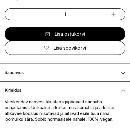
Lisa ostukorvi
Lisa soovikorvi
Saadavus
E-pood
Saadaval
Kirjeldus
I.L.U. Kristiine
Saadaval
I.L.U. Ülemiste
Saadaval
Värskendav näovesi täiustab igapäevast näonaha
puhastamist. Unikaalne arktilise murakamahla ja arktilise
I.L.U. Rocca
Saadaval
allikavee kooslus niisutavad ja aitavad esile tuua naha
I.L.U. Lõunakeskus
Saadaval
loomuliku sära. Sobib normaalsele nahale. 100% vegan.
I.L.U. Pärnu
Saadaval