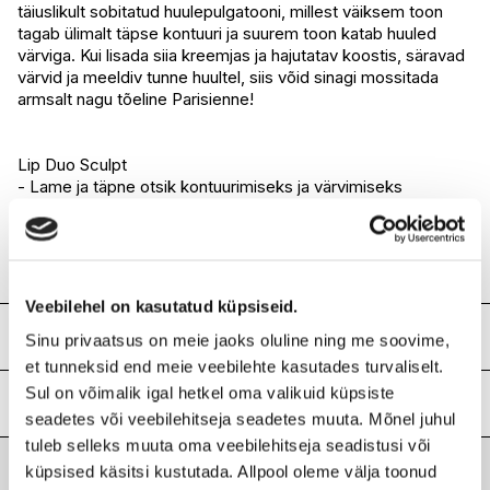
I.L.U. Lõunakeskus
Ei ole saadaval
täiuslikult sobitatud huulepulgatooni, millest väiksem toon
I.L.U. Pärnu
Ei ole saadaval
tagab ülimalt täpse kontuuri ja suurem toon katab huuled
värviga. Kui lisada siia kreemjas ja hajutatav koostis, säravad
värvid ja meeldiv tunne huultel, siis võid sinagi mossitada
armsalt nagu tõeline Parisienne!
Lip Duo Sculpt
- Lame ja täpne otsik kontuurimiseks ja värvimiseks
- Hõlpsasti hajutatav koostis
- Rikkalik ja särav värv
- Ühtlane ja mõnus katvus
- Omavahel sobivate toonide duo
Veebilehel on kasutatud küpsiseid.
Koostis
Sinu privaatsus on meie jaoks oluline ning me soovime,
et tunneksid end meie veebilehte kasutades turvaliselt.
SQUALANE, TRIISOSTEARIN, BIS-DIGLYCERYL
Sul on võimalik igal hetkel oma valikuid küpsiste
POLYACYLADIPATE-2, DIISOSTEARYL MALATE,
Lisainfo
seadetes või veebilehitseja seadetes muuta. Mõnel juhul
POLYBUTENE, SYNTHETIC WAX, ETHYLENE/ PROPYLENE
COPOLYMER, POLYETHYLENE, HYDROGENATED
tuleb selleks muuta oma veebilehitseja seadistusi või
Laokood
H0175391
STYRENE/ISOPRENE COPOLYMER, MICROCRISTALLINA
küpsised käsitsi kustutada. Allpool oleme välja toonud
Ribakood
3614225688119
CERA/ MICROCRYSTALLINE WAX/CIRE