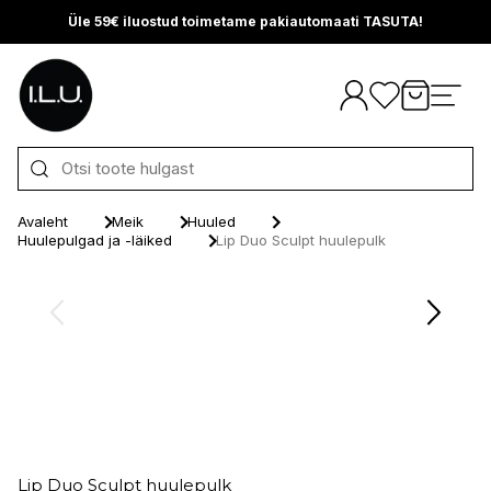
Üle 59€ iluostud toimetame pakiautomaati TASUTA!
Otse sisu juurde
Avaleht
Meik
Huuled
Huulepulgad ja -läiked
Lip Duo Sculpt huulepulk
Lip Duo Sculpt huulepulk