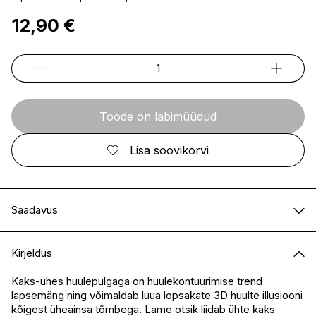
12,90 €
Toode on läbimüüdud
Lisa soovikorvi
Saadavus
E-pood
Ei ole saadaval
Kirjeldus
I.L.U. Kristiine
Ei ole saadaval
I.L.U. Ülemiste
Ei ole saadaval
Kaks-ühes huulepulgaga on huulekontuurimise trend
lapsemäng ning võimaldab luua lopsakate 3D huulte illusiooni
I.L.U. Rocca
Ei ole saadaval
kõigest üheainsa tõmbega. Lame otsik liidab ühte kaks