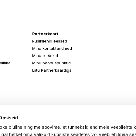
Partnerkaart
Püsikliendi eelised
Minu kontaktandmed
Minu e-tšekid
iitika
Minu boonuspunktid
d
Liitu Partnerkaardiga
üpsiseid.
aoks oluline ning me soovime, et tunneksid end meie veebilehte 
k igal hetkel oma valikuid küpsiste seadetes või veebilehitseja s