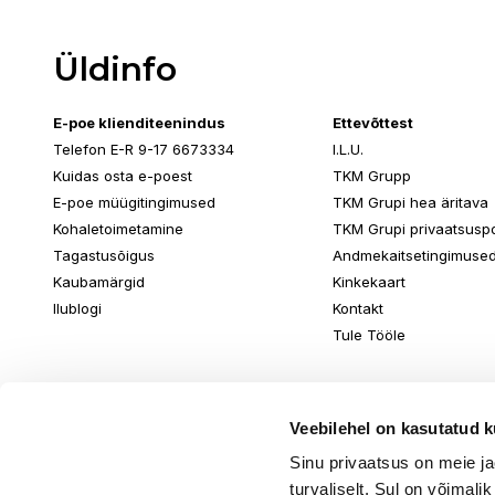
Üldinfo
E-poe klienditeenindus
Ettevõttest
Telefon E-R 9-17 6673334
I.L.U.
Kuidas osta e-poest
TKM Grupp
E-poe müügitingimused
TKM Grupi hea äritava
Kohaletoimetamine
TKM Grupi privaatsuspol
Tagastusõigus
Andmekaitsetingimuse
Kaubamärgid
Kinkekaart
Ilublogi
Kontakt
Tule Tööle
Veebilehel on kasutatud k
Sinu privaatsus on meie j
turvaliselt. Sul on võimali