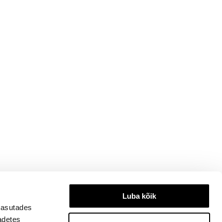
Luba kõik
kasutades
eadetes