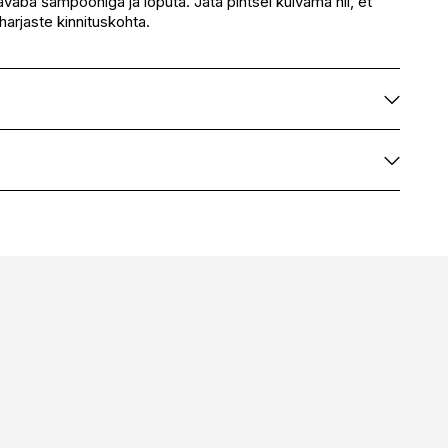
vaba šampooniga ja loputa. Jäta pintsel kuivama nii, et
 harjaste kinnituskohta.
r
LILY LOLO
H0177655
5060198292217