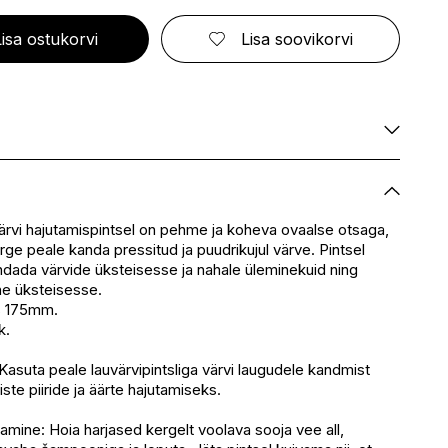
ELIZABETH ARDEN
FRESMY
GOLDWELL
CA
EMBRYOLISSE
FUSSKUNDIG
GRACE COLE
Lisa ostukorvi
Lisa soovikorvi
ENVIE
GRAHAM HILL
S
ERBORIAN
GROOM ROOM
ESCADA
GUCCI
BBANA
ESTEÉ LAUDER
GUESS
AN
EVITA PERONI
S
EYLURE
KA
Saadaval
E
Saadaval
Ei ole saadaval
värvi hajutamispintsel on pehme ja koheva ovaalse otsaga,
SSENZ
rge peale kanda pressitud ja puudrikujul värve. Pintsel
Saadaval
dada värvide üksteisesse ja nahale üleminekuid ning
eskus
Saadaval
ne üksteisesse.
Ei ole saadaval
s 175mm.
k.
asuta peale lauvärvipintsliga värvi laugudele kandmist
iste piiride ja äärte hajutamiseks.
tamine: Hoia harjased kergelt voolava sooja vee all,