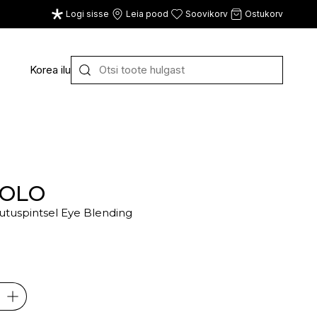
Logi sisse
Leia pood
Soovikorv
Ostukorv
Korea ilu
Y
Z
VAATA KÕIKI
E
F
G
LOLO
jutuspintsel Eye Blending
CE
ECOSH
FACE FACTS
GATINEAU
ECOTOOLS
FACED
GERMAINE DE CAPUC
EDWIN JAGGER
FILORGA
GIGI
EISENBERG
FIORENTINO
GIVENCHY
ELEMIS
FLAWLESS
GLAIRY BRAND
ELEVEN
FLER
GLAMLAC
ELIE SAAB
FOUR REASONS
GODDESS