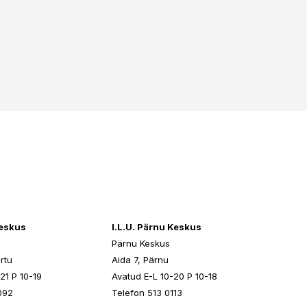
keskus
I.L.U. Pärnu Keskus
Pärnu Keskus
rtu
Aida 7, Pärnu
21 P 10-19
Avatud E-L 10-20 P 10-18
092
Telefon 513 0113