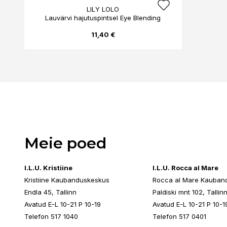
LILY LOLO
Lauvärvi hajutuspintsel Eye Blending
11,40 €
Meie poed
I.L.U. Kristiine
I.L.U. Rocca al Mare
Kristiine Kaubanduskeskus
Rocca al Mare Kauban
Endla 45, Tallinn
Paldiski mnt 102, Tallin
Avatud E-L 10-21 P 10-19
Avatud E-L 10-21 P 10-1
Telefon 517 1040
Telefon 517 0401