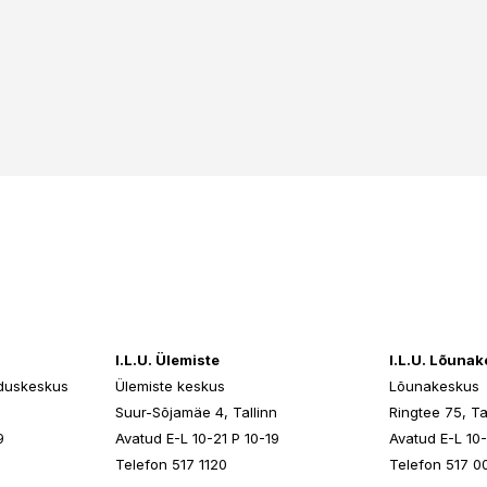
I.L.U. Ülemiste
I.L.U. Lõuna
duskeskus
Ülemiste keskus
Lõunakeskus
n
Suur-Sõjamäe 4, Tallinn
Ringtee 75, Ta
9
Avatud E-L 10-21 P 10-19
Avatud E-L 10-
Telefon 517 1120
Telefon 517 0