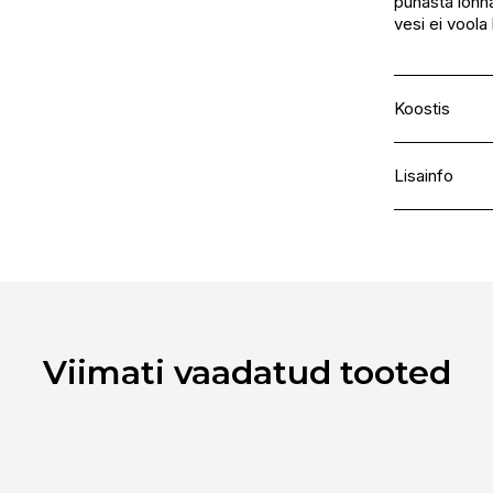
puhasta lõhna
vesi ei voola
Koostis
Synthetic hai
Lisainfo
Kaubamärk
Laokood
Ribakood
Viimati vaadatud tooted