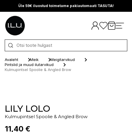
Üle 59€ iluostud toimetame pakiautomaati TASUTA!
Otse sisu juurde
Avaleht
Meik
Meigitarvikud
Pintslid ja muud ilutarvikud
Kulmupintsel Spoolie & Angled Brow
LILY LOLO
Kulmupintsel Spoolie & Angled Brow
11,40 €