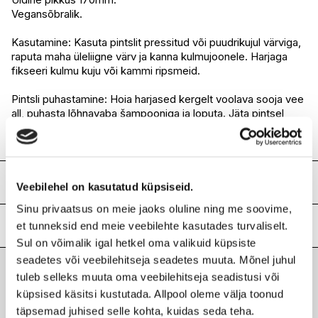
Vegansõbralik.
Kasutamine: Kasuta pintslit pressitud või puudrikujul värviga,
raputa maha üleliigne värv ja kanna kulmujoonele. Harjaga
fikseeri kulmu kuju või kammi ripsmeid.
Pintsli puhastamine: Hoia harjased kergelt voolava sooja vee
all, puhasta lõhnavaba šampooniga ja loputa. Jäta pintsel
kuivama nii, et vesi ei voolaks harjaste kinnituskohta.
Koostis
Veebilehel on kasutatud küpsiseid.
Sinu privaatsus on meie jaoks oluline ning me soovime,
Synthetic hair
Lisainfo
et tunneksid end meie veebilehte kasutades turvaliselt.
Sul on võimalik igal hetkel oma valikuid küpsiste
Kaubamärk
LILY LOLO
seadetes või veebilehitseja seadetes muuta. Mõnel juhul
Laokood
H0177658
tuleb selleks muuta oma veebilehitseja seadistusi või
Viimati vaadatud tooted
küpsised käsitsi kustutada. Allpool oleme välja toonud
Ribakood
5060198292248
täpsemad juhised selle kohta, kuidas seda teha.