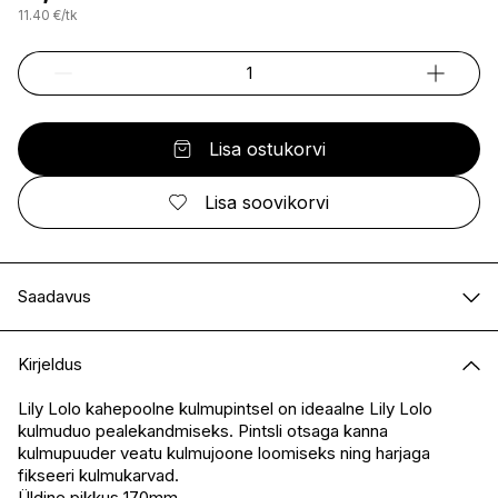
11.40
€
/
tk
Lisa ostukorvi
Lisa soovikorvi
Saadavus
E-pood
Saadaval
Kirjeldus
I.L.U. Kristiine
Saadaval
I.L.U. Ülemiste
Ei ole saadaval
Lily Lolo kahepoolne kulmupintsel on ideaalne Lily Lolo
kulmuduo pealekandmiseks. Pintsli otsaga kanna
I.L.U. Rocca
Saadaval
kulmupuuder veatu kulmujoone loomiseks ning harjaga
I.L.U. Lõunakeskus
Saadaval
fikseeri kulmukarvad.
I.L.U. Pärnu
Ei ole saadaval
Üldine pikkus 170mm.