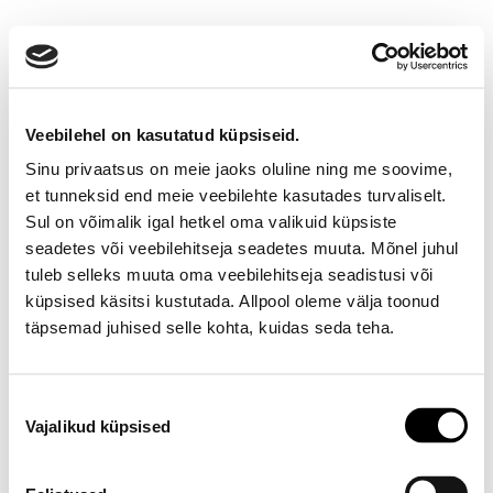
Veebilehel on kasutatud küpsiseid.
Sinu privaatsus on meie jaoks oluline ning me soovime,
et tunneksid end meie veebilehte kasutades turvaliselt.
Sul on võimalik igal hetkel oma valikuid küpsiste
seadetes või veebilehitseja seadetes muuta. Mõnel juhul
Ootamatu viga!
tuleb selleks muuta oma veebilehitseja seadistusi või
küpsised käsitsi kustutada. Allpool oleme välja toonud
Proovi varsti uuesti
täpsemad juhised selle kohta, kuidas seda teha.
E-poe klienditeenindus
Nõusoleku
Vajalikud küpsised
valik
Telefon E-R 9-17 6673334