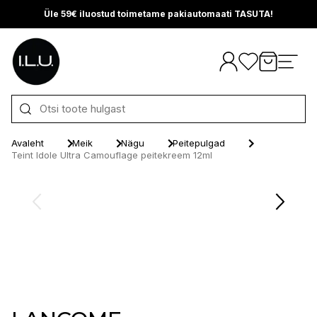
Üle 59€ iluostud toimetame pakiautomaati TASUTA!
Otse sisu juurde
Avaleht
Meik
Nägu
Peitepulgad
Teint Idole Ultra Camouflage peitekreem 12ml