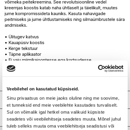
võimeka peitekreemina. See revolutsiooniline vedel
I.L.U. Rocca
Ei ole saadaval
kreemjas koostis katab naha ühtlaselt ja täielikult, muutes
I.L.U. Lõunakeskus
Ei ole saadaval
jume kompromissideta kauniks. Kasuta nahavigade
I.L.U. Pärnu
Ei ole saadaval
peitmiseks ja jume ühtlustamiseks ning silmaümbrustele sära
andmiseks.
• Ülitugev katvus
• Kauapüsiv koostis
• Kerge tekstuur
• Täpne aplikaator
• Ei vaju miimikajoontesse ega kortsudesse
• Loomulik ja särav tulemus. Mikroniseeritud emulsiooni
tehnoloogia abil saavutatud koostis tagab ülima katvuse, mis
tundub nahal kerge. Väike tilk seda peitekreemi katab
nahavead ja ühtlustab jumet.
Veebilehel on kasutatud küpsiseid.
Sinu privaatsus on meie jaoks oluline ning me soovime,
Koostis
et tunneksid end meie veebilehte kasutades turvaliselt.
Bis-diglyceryl polyacyladipate-2 ●
Sul on võimalik igal hetkel oma valikuid küpsiste
hydrogenated polyisobutene ●
Lisainfo
seadetes või veebilehitseja seadetes muuta. Mõnel juhul
isotridecyl isononanoate ● cera microcristallina /
tuleb selleks muuta oma veebilehitseja seadistusi või
microcrystalline wax / cire
Kaubamärk
LANCOME