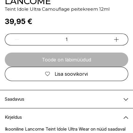
LANCOME
Teint Idole Ultra Camouflage peitekreem 12ml
39,95 €
Toode on läbimüüdud
Lisa soovikorvi
Saadavus
E-pood
Ei ole saadaval
Kirjeldus
I.L.U. Kristiine
Ei ole saadaval
I.L.U. Ülemiste
Ei ole saadaval
Ikooniline Lancome Teint Idole Ultra Wear on nüüd saadaval