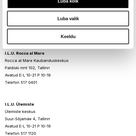
Luba kõik
tocopheryl acetate ●
I.L.U. Kristiine
[+/- may contain / peut contenir
Kristiine Kaubanduskeskus
ci 15850 / red 7 ●
Endla 45, Tallinn
Luba valik
ci 42090 / blue 1 lake ● ci 77491, ci 77492, ci 77499 / iron
Avatud E-L 10-21 P 10-19
oxides ●
Telefon 517 1040
ci 77891 / titanium dioxide ●* this ingredient list is subject to
Keeldu
change, customers should refer to the product packaging
for the most up-to-date ingredient list.
I.L.U. Rocca al Mare
Rocca al Mare Kaubanduskeskus
Paldiski mnt 102, Tallinn
Avatud E-L 10-21 P 10-19
Telefon 517 0401
I.L.U. Ülemiste
Ülemiste keskus
Suur-Sõjamäe 4, Tallinn
Avatud E-L 10-21 P 10-19
Telefon 517 1120