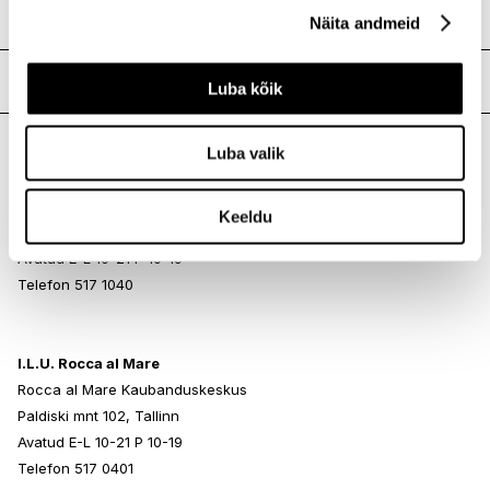
fragrance ●[+/- may contain ci 15850 / red 7 ● ci 15850 / red
Näita andmeid
7 lake ● ci 15985 / yellow 6 lake ● ci 17200 / red 33 lake ● ci
45380 / red 22 lake ● ci 45410 / red 28 lake ● ci 75470 /
carmine ● ci 77491, ci 77492, ci 77499 / iron oxides ● ci
Meie poed
Luba kõik
77742 / manganese violet ● ci 77891 / titanium dioxide
●mica ●ci 15850 / red 6 ●ci 19140 / yellow 5 lake ●ci 42090 /
blue 1 lake ●]
Luba valik
I.L.U. Kristiine
Kristiine Kaubanduskeskus
Keeldu
Endla 45, Tallinn
Avatud E-L 10-21 P 10-19
Telefon 517 1040
I.L.U. Rocca al Mare
Rocca al Mare Kaubanduskeskus
Paldiski mnt 102, Tallinn
Avatud E-L 10-21 P 10-19
Telefon 517 0401