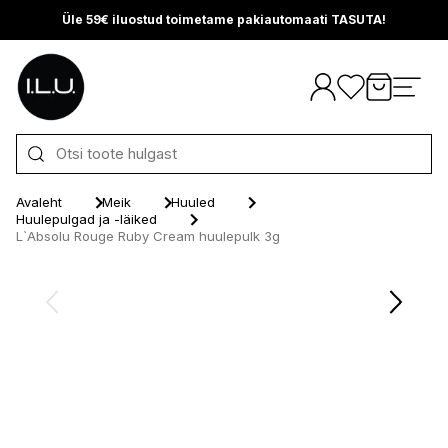
Üle 59€ iluostud toimetame pakiautomaati TASUTA!
Otse sisu juurde
Avaleht
Meik
Huuled
Huulepulgad ja -läiked
L`Absolu Rouge Ruby Cream huulepulk 3g