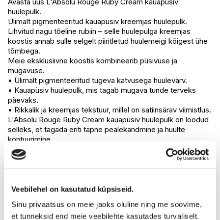
Avasta uus L'Absolu Rouge Ruby Cream kauapüsiv
huulepulk.
I.L.U. Rocca
Ei ole saadaval
Ülimalt pigmenteeritud kauapüsiv kreemjas huulepulk.
I.L.U. Lõunakeskus
Ei ole saadaval
Lihvitud nagu tõeline rubiin – selle huulepulga kreemjas
I.L.U. Pärnu
Ei ole saadaval
koostis annab sulle selgelt piiritletud huulemeigi kõigest ühe
tõmbega.
Meie eksklusiivne koostis kombineerib püsivuse ja
mugavuse.
• Ülimalt pigmenteeritud tugeva katvusega huulevärv.
• Kauapüsiv huulepulk, mis tagab mugava tunde terveks
päevaks.
• Rikkalik ja kreemjas tekstuur, millel on satiinsärav viimistlus.
L'Absolu Rouge Ruby Cream kauapüsiv huulepulk on loodud
selleks, et tagada eriti täpne pealekandmine ja huulte
kontuurimine.
Alusta huulte kontuurimisega, kasutades huulepulga otsa.
Seejärel kanna huulepulka otse huultele, kasutades pulga
keskmist tahku.
Pulga viimistletud ääred võimaldavad täpselt ja kerget huulte
värvimist isegi pärast mitut nädalat.
Veebilehel on kasutatud küpsiseid.
Ülimalt pigmenteeritud kauapüsiv huulepulk, mille koostis
Sinu privaatsus on meie jaoks oluline ning me soovime,
sisaldab +25% rohkem pigmente kui klassikaline L'Absolu
et tunneksid end meie veebilehte kasutades turvaliselt.
Rouge.