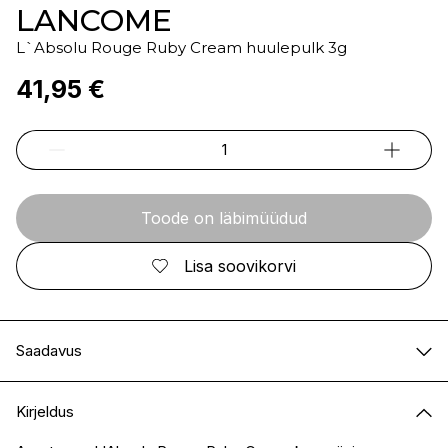
LANCOME
L`Absolu Rouge Ruby Cream huulepulk 3g
41,95 €
Toode on läbimüüdud
Lisa soovikorvi
Saadavus
E-pood
Ei ole saadaval
Kirjeldus
I.L.U. Kristiine
Ei ole saadaval
I.L.U. Ülemiste
Ei ole saadaval