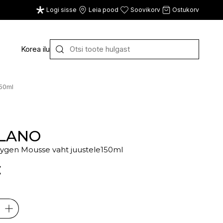
Logi sisse
Leia pood
Soovikorv
Ostukorv
Korea ilu
Y
Z
VAATA KÕIKI
50ml
E
F
G
ILANO
ygen Mousse vaht juustele150ml
CE
ECOSH
FACE FACTS
GATINEAU
€
ECOTOOLS
FACED
GERMAINE DE CAPUC
EDWIN JAGGER
FILORGA
GIGI
EISENBERG
FIORENTINO
GIVENCHY
ELEMIS
FLAWLESS
GLAIRY BRAND
ELEVEN
FLER
GLAMLAC
ELIE SAAB
FOUR REASONS
GODDESS