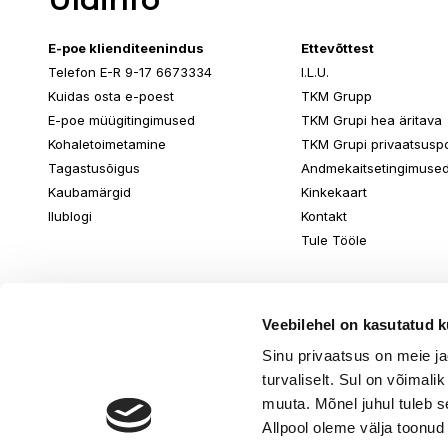
E-poe klienditeenindus
Ettevõttest
Telefon E-R 9-17 6673334
I.L.U.
Kuidas osta e-poest
TKM Grupp
E-poe müügitingimused
TKM Grupi hea äritava
Kohaletoimetamine
TKM Grupi privaatsuspol
Tagastusõigus
Andmekaitsetingimuse
Kaubamärgid
Kinkekaart
Ilublogi
Kontakt
Tule Tööle
Veebilehel on kasutatud k
Sinu privaatsus on meie j
turvaliselt. Sul on võimali
muuta. Mõnel juhul tuleb s
Allpool oleme välja toonud