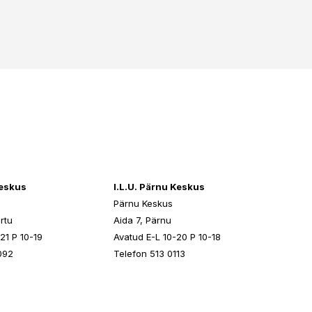
keskus
I.L.U. Pärnu Keskus
Pärnu Keskus
rtu
Aida 7, Pärnu
21 P 10-19
Avatud E-L 10-20 P 10-18
092
Telefon 513 0113