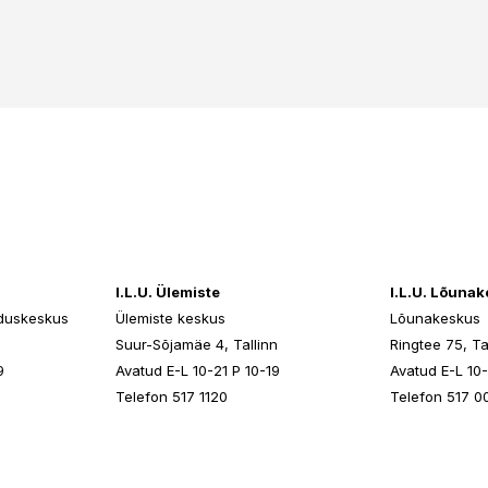
I.L.U. Ülemiste
I.L.U. Lõuna
duskeskus
Ülemiste keskus
Lõunakeskus
n
Suur-Sõjamäe 4, Tallinn
Ringtee 75, Ta
9
Avatud E-L 10-21 P 10-19
Avatud E-L 10-
Telefon 517 1120
Telefon 517 0