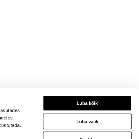
Luba kõik
kasutades
eadetes
Luba valik
kustutada.