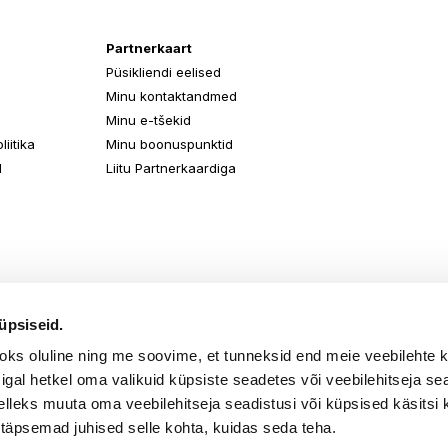
Partnerkaart
Püsikliendi eelised
Minu kontaktandmed
Minu e-tšekid
iitika
Minu boonuspunktid
d
Liitu Partnerkaardiga
üpsiseid.
aoks oluline ning me soovime, et tunneksid end meie veebilehte 
k igal hetkel oma valikuid küpsiste seadetes või veebilehitseja s
elleks muuta oma veebilehitseja seadistusi või küpsised käsitsi 
 täpsemad juhised selle kohta, kuidas seda teha.