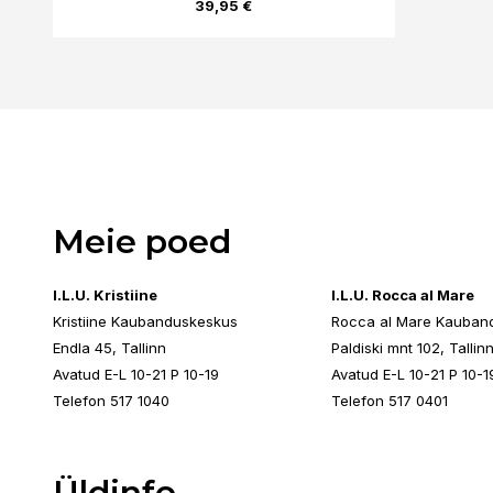
39,95 €
Meie poed
I.L.U. Kristiine
I.L.U. Rocca al Mare
Kristiine Kaubanduskeskus
Rocca al Mare Kauban
Endla 45, Tallinn
Paldiski mnt 102, Tallin
Avatud E-L 10-21 P 10-19
Avatud E-L 10-21 P 10-1
Telefon 517 1040
Telefon 517 0401
Üldinfo