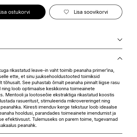
ELIZABETH ARDEN
FRESMY
GOLDWELL
CA
EMBRYOLISSE
FUSSKUNDIG
GRACE COLE
Lisa ostukorvi
Lisa soovikorvi
ENVIE
GRAHAM HILL
S
ERBORIAN
GROOM ROOM
ESCADA
GUCCI
BBANA
ESTEÉ LAUDER
GUESS
AN
EVITA PERONI
S
EYLURE
KA
Saadaval
E
Saadaval
Saadaval
uga rikastatud leave-in vaht toimib peanaha primer’ina,
SSENZ
elle ette, et sinu juuksehooldustooted toimiksid
Saadaval
 tõhusalt. See puhastab õrnalt peanaha pinnalt liigse rasu
eskus
Ei ole saadaval
id ning loob optimaalse keskkonna toimeainete
Ei ole saadaval
. Mentooli ja lootoseõie ekstraktiga rikastatud koostis
lustada rasueritust, stimuleerida mikrovereringet ning
peanahka. Kiiresti imenduv kerge tekstuur loob ideaalse
eanaha hooldusi, parandades toimeainete imendumist ja
use efektiivsust. Tulemuseks on parem toime, tugevamad
asakaalus peanahk.