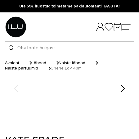
Üle 59€ iluostud toimetame pakiautomaati TASUTA!
Otse sisu juurde
Avaleht
Lõhnad
Naiste lõhnad
Naiste parfüümid
Cherie EdP 40ml