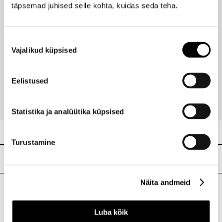
Viimati vaadatud tooted
Ribakood
3386460136358
täpsemad juhised selle kohta, kuidas seda teha.
Nõusoleku
Vajalikud küpsised
valik
KATE SPADE
Cherie EdP 40ml
Eelistused
50,95 €
Statistika ja analüütika küpsised
Turustamine
Meie poed
Näita andmeid
I.L.U. Kristiine
Luba kõik
Kristiine Kaubanduskeskus