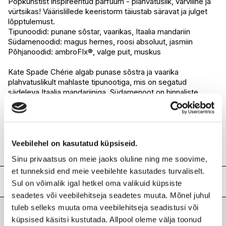
Popkunstist inspireeritud parfüüm - plahvatuslik, värviline ja
vürtsikas! Väärislillede keeristorm täiustab säravat ja julget
I.L.U. Rocca
Saadaval
lõpptulemust.
I.L.U. Lõunakeskus
Saadaval
Tipunoodid: punane sõstar, vaarikas, Itaalia mandariin
I.L.U. Pärnu
Ei ole saadaval
Südamenoodid: magus hernes, roosi absoluut, jasmiin
Põhjanoodid: ambroFIx®, valge puit, muskus
Kate Spade Chérie algab punase sõstra ja vaarika
plahvatuslikult mahlaste tipunootiga, mis on segatud
sädeleva Itaalia mandariiniga. Südamenoot on hinnaliste
lillede keeristorm, õhuline ja rikkalik, kehastades
parfüümilooja Louise Turneri ainulaadset võrgutavat stiili.
Põhjanoot kiirgab uskumatult säravat ja helendavat rada,
peegeldades täiuslikult tasakaalustatud segu valgest
metsast ja salapärasest Ambrofix®-ist, mille ainulaadsed
Veebilehel on kasutatud küpsiseid.
ambra toonid on mähitud rahustavasse muskusesse.
Sinu privaatsus on meie jaoks oluline ning me soovime,
et tunneksid end meie veebilehte kasutades turvaliselt.
Lisainfo
Sul on võimalik igal hetkel oma valikuid küpsiste
seadetes või veebilehitseja seadetes muuta. Mõnel juhul
Kaubamärk
KATE SPADE
tuleb selleks muuta oma veebilehitseja seadistusi või
Laokood
H0193309
küpsised käsitsi kustutada. Allpool oleme välja toonud