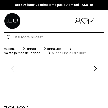
Üle 59€ iluostud toimetame pakiautomaati TASUTA!
Otse sisu juurde
Avaleht
Lõhnad
Lõhnatuba
Naiste ja meeste lõhnad
Touche Finale EdP 100ml