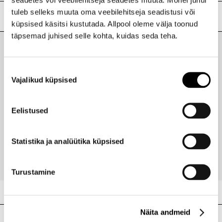
ALCOHOL DENAT. (SD ALCOHOL 39-C) PARFUM
tuleb selleks muuta oma veebilehitseja seadistusi või
(FRAGRANCE) - AQUA (WATER)BENZYL BENZOATE -
Lisainfo
küpsised käsitsi kustutada. Allpool oleme välja toonud
BENZYL CINNAMATE - CINNAMYL ALCOHOL - CITRAL -
CITRONELLOL - COUMARIN - EUGENOL - GERANIOL –
täpsemad juhised selle kohta, kuidas seda teha.
Kaubamärk
JOVOY
HEXYL CINNAMAL - HYDROXYCITRONELLAL – LIMONENE
Laokood
H0192048
- LINALOOL - ALPHA-ISOMETHYL IONONE
Viimati vaadatud tooted
Ribakood
3760156770932
Nõusoleku
Vajalikud küpsised
valik
Eelistused
JOVOY
Touche Finale EdP 100ml
Statistika ja analüütika küpsised
175,95 €
Turustamine
Näita andmeid
Meie poed