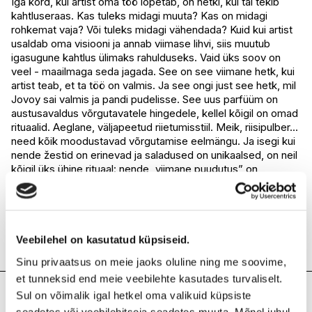
Iga kord, kui artist oma töö lõpetab, on hetki, kui tal tekib
kahtluseraas. Kas tuleks midagi muuta? Kas on midagi
I.L.U. Rocca
Saadaval
rohkemat vaja? Või tuleks midagi vähendada? Kuid kui artist
I.L.U. Lõunakeskus
Ei ole saadaval
usaldab oma visiooni ja annab viimase lihvi, siis muutub
I.L.U. Pärnu
Ei ole saadaval
igasugune kahtlus ülimaks rahulduseks. Vaid üks soov on
veel - maailmaga seda jagada. See on see viimane hetk, kui
artist teab, et ta töö on valmis. Ja see ongi just see hetk, mil
Jovoy sai valmis ja pandi pudelisse. See uus parfüüm on
austusavaldus võrgutavatele hingedele, kellel kõigil on omad
rituaalid. Aeglane, väljapeetud riietumisstiil. Meik, riisipulber...
need kõik moodustavad võrgutamise eelmängu. Ja isegi kui
nende žestid on erinevad ja saladused on unikaalsed, on neil
kõigil üks ühine rituaal: nende „viimane puudutus” on
parfüümi kasutamine.
Lõhnaperekond: lilleline, puuderjas
Tipunoodid: roosad marjad – mimoos
Südamenoodid: roos – jasmiin – violetsed kroonlehed –
seeder
Veebilehel on kasutatud küpsiseid.
Baasnoodid: heliotroop – valge muskus - sandlipuu
Sinu privaatsus on meie jaoks oluline ning me soovime,
et tunneksid end meie veebilehte kasutades turvaliselt.
Koostis
Sul on võimalik igal hetkel oma valikuid küpsiste
seadetes või veebilehitseja seadetes muuta. Mõnel juhul