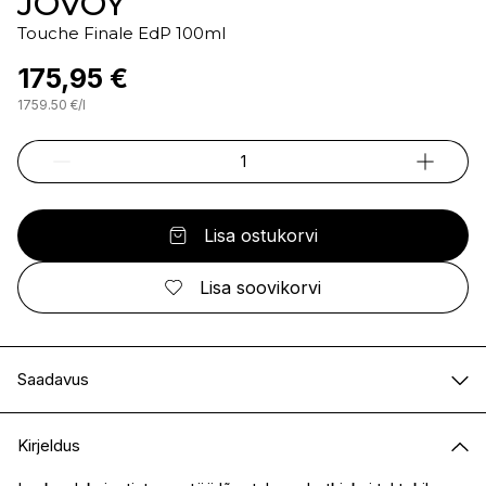
JOVOY
Touche Finale EdP 100ml
175,95 €
1759.50
€
/
l
Lisa ostukorvi
Lisa soovikorvi
Saadavus
E-pood
Saadaval
Kirjeldus
I.L.U. Kristiine
Ei ole saadaval
I.L.U. Ülemiste
Ei ole saadaval