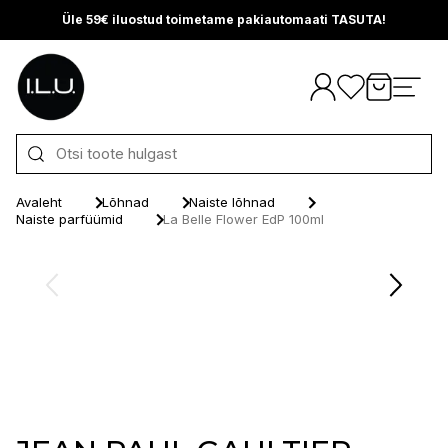
Üle 59€ iluostud toimetame pakiautomaati TASUTA!
Otse sisu juurde
Avaleht
Lõhnad
Naiste lõhnad
Naiste parfüümid
La Belle Flower EdP 100ml