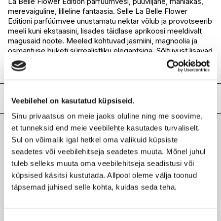
La Belle Flower Edition parfüümvesi, puuviljane, mahlakas,
merevaiguline, lilleline fantaasia. Selle La Belle Flower
I.L.U. Rocca
Ei ole saadaval
Editioni parfüümvee unustamatu nektar võlub ja provotseerib
I.L.U. Lõunakeskus
Ei ole saadaval
meeli kuni ekstaasini, lisades täidlase aprikoosi meeldivalt
I.L.U. Pärnu
Ei ole saadaval
magusaid noote. Meeled kohtuvad jasmiini, magnoolia ja
osmantuse buketi sürrealistliku elegantsiga. Sõltuvust lisavad
pehme vanill, patšuli ja vetiveri puidune jõud. Limiteeritud
väljaanne.
Lisainfo
Veebilehel on kasutatud küpsiseid.
Sinu privaatsus on meie jaoks oluline ning me soovime,
Kaubamärk
JEAN PAUL GAULTIER
et tunneksid end meie veebilehte kasutades turvaliselt.
Laokood
H0205837
Sul on võimalik igal hetkel oma valikuid küpsiste
Viimati vaadatud tooted
Ribakood
8435415102483
seadetes või veebilehitseja seadetes muuta. Mõnel juhul
tuleb selleks muuta oma veebilehitseja seadistusi või
küpsised käsitsi kustutada. Allpool oleme välja toonud
täpsemad juhised selle kohta, kuidas seda teha.
JEAN PAUL GAULTIER
La Belle Flower EdP 100ml