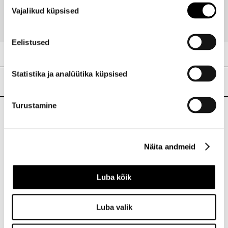
Nõusoleku
156,95 €
Vajalikud küpsised
valik
Eelistused
Statistika ja analüütika küpsised
Meie poed
Turustamine
I.L.U. Kristiine
Kristiine Kaubanduskeskus
Näita andmeid
Endla 45, Tallinn
Avatud E-L 10-21 P 10-19
Telefon 517 1040
Luba kõik
Luba valik
I.L.U. Rocca al Mare
Rocca al Mare Kaubanduskeskus