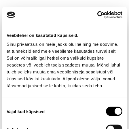
Veebilehel on kasutatud küpsiseid.
Sinu privaatsus on meie jaoks oluline ning me soovime,
et tunneksid end meie veebilehte kasutades turvaliselt.
Sul on võimalik igal hetkel oma valikuid küpsiste
seadetes või veebilehitseja seadetes muuta. Mõnel juhul
Ootamatu viga!
tuleb selleks muuta oma veebilehitseja seadistusi või
küpsised käsitsi kustutada. Allpool oleme välja toonud
Proovi varsti uuesti
täpsemad juhised selle kohta, kuidas seda teha.
E-poe klienditeenindus
Nõusoleku
Vajalikud küpsised
valik
Telefon E-R 9-17 6673334