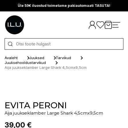
Üle 59€ iluostud toimetame pakiautomaati TASUTA!
Otse sisu juurde
Avaleht
Juuksed
Tarvikud
Juuksehooldustarvikud
Aija juukseklamber Large Shark 4,5cmx9,5cm
EVITA PERONI
Aija juukseklamber Large Shark 4,5cmx9,5cm
39,00 €