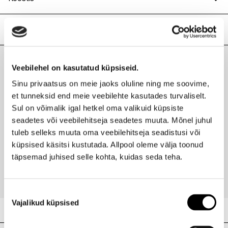
Atsetaat
Lisainfo
Kaubamärk
EVITA PERONI
Laokood
H0186856
Veebilehel on kasutatud küpsiseid.
Viimati vaadatud tooted
Ribakood
4503164960396
Sinu privaatsus on meie jaoks oluline ning me soovime,
et tunneksid end meie veebilehte kasutades turvaliselt.
Sul on võimalik igal hetkel oma valikuid küpsiste
seadetes või veebilehitseja seadetes muuta. Mõnel juhul
tuleb selleks muuta oma veebilehitseja seadistusi või
EVITA PERONI
Aija juukseklamber Large Shark 4,5cmx9,5cm
küpsised käsitsi kustutada. Allpool oleme välja toonud
täpsemad juhised selle kohta, kuidas seda teha.
39,00 €
Nõusoleku
Vajalikud küpsised
valik