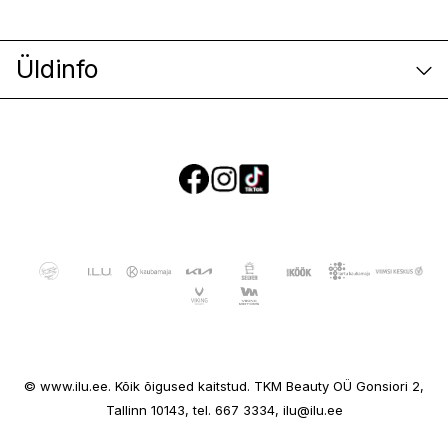
Üldinfo
E-poe klienditeenindus
© www.ilu.ee. Kõik õigused kaitstud. TKM Beauty OÜ Gonsiori 2,
Ettevõttest
Tallinn 10143, tel. 667 3334, ilu@ilu.ee