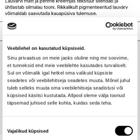
Lauvärvi matt ja pehme kreemjas tekstuur silendab ja
ühtlastab silmalau tooni. Rikkalikult pigmenteeritud lauvärv
I.L.U. Rocca
Ei ole saadaval
võimaldab saavutada kauapüsiva tulemuse.
I.L.U. Lõunakeskus
Ei ole saadaval
I.L.U. Pärnu
Ei ole saadaval
Lisainfo
Kaubamärk
CLARINS
Veebilehel on kasutatud küpsiseid.
Laokood
H0176938
Sinu privaatsus on meie jaoks oluline ning me soovime,
Viimati vaadatud tooted
Ribakood
3380810269437
et tunneksid end meie veebilehte kasutades turvaliselt.
Sul on võimalik igal hetkel oma valikuid küpsiste
seadetes või veebilehitseja seadetes muuta. Mõnel juhul
tuleb selleks muuta oma veebilehitseja seadistusi või
CLARINS
küpsised käsitsi kustutada. Allpool oleme välja toonud
Matt kreemjas lauvärv 4g
täpsemad juhised selle kohta, kuidas seda teha.
28,95 €
Nõusoleku
Vajalikud küpsised
valik