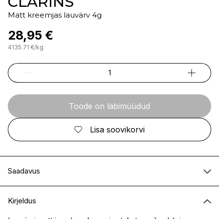
CLARINS
Matt kreemjas lauvärv 4g
28,95 €
4135.71
€
/
kg
Toode on läbimüüdud
Lisa soovikorvi
Saadavus
E-pood
Ei ole saadaval
Kirjeldus
I.L.U. Kristiine
Ei ole saadaval
I.L.U. Ülemiste
Ei ole saadaval