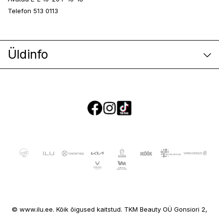
Telefon 513 0113
Üldinfo
E-poe klienditeenindus
© www.ilu.ee. Kõik õigused kaitstud. TKM Beauty OÜ Gonsiori 2,
Ettevõttest