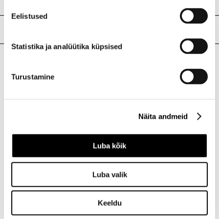
Eelistused
Meie poed
Statistika ja analüütika küpsised
I.L.U. Kristiine
Turustamine
Kristiine Kaubanduskeskus
Endla 45, Tallinn
Avatud E-L 10-21 P 10-19
Näita andmeid
Telefon 517 1040
Luba kõik
I.L.U. Rocca al Mare
Rocca al Mare Kaubanduskeskus
Luba valik
Paldiski mnt 102, Tallinn
Avatud E-L 10-21 P 10-19
Telefon 517 0401
Keeldu