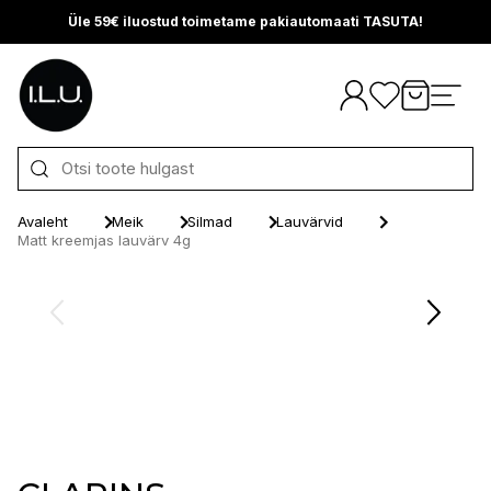
Üle 59€ iluostud toimetame pakiautomaati TASUTA!
Otse sisu juurde
Avaleht
Meik
Silmad
Lauvärvid
Matt kreemjas lauvärv 4g