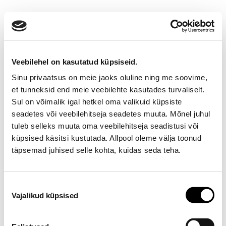
Veebilehel on kasutatud küpsiseid.
Sinu privaatsus on meie jaoks oluline ning me soovime,
et tunneksid end meie veebilehte kasutades turvaliselt.
Sul on võimalik igal hetkel oma valikuid küpsiste
seadetes või veebilehitseja seadetes muuta. Mõnel juhul
Ootamatu viga!
tuleb selleks muuta oma veebilehitseja seadistusi või
küpsised käsitsi kustutada. Allpool oleme välja toonud
Proovi varsti uuesti
täpsemad juhised selle kohta, kuidas seda teha.
E-poe klienditeenindus
Nõusoleku
Vajalikud küpsised
valik
Telefon E-R 9-17 6673334