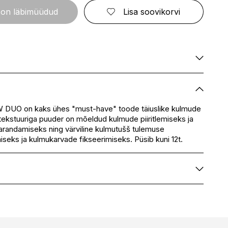
ELIZABETH ARDEN
FRESMY
GOLDWELL
 on läbimüüdud
Lisa soovikorvi
CA
EMBRYOLISSE
FUSSKUNDIG
GRACE COLE
ENVIE
GRAHAM HILL
S
ERBORIAN
GROOM ROOM
ESCADA
GUCCI
BBANA
ESTEÉ LAUDER
GUESS
AN
EVITA PERONI
S
EYLURE
Ei ole saadaval
KA
Ei ole saadaval
E
Ei ole saadaval
 DUO on kaks ühes "must-have" toode täiuslike kulmude
SSENZ
tekstuuriga puuder on mõeldud kulmude piiritlemiseks ja
Ei ole saadaval
arandamiseks ning värviline kulmutušš tulemuse
eskus
Ei ole saadaval
miseks ja kulmukarvade fikseerimiseks. Püsib kuni 12t.
Ei ole saadaval
CLARINS
H0181988
3380810387742