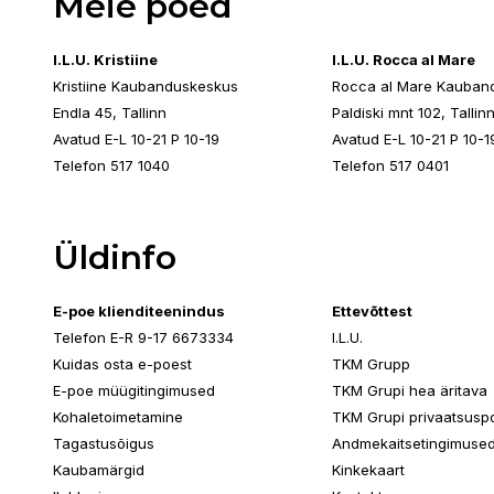
Meie poed
I.L.U. Kristiine
I.L.U. Rocca al Mare
Kristiine Kaubanduskeskus
Rocca al Mare Kauban
Endla 45, Tallinn
Paldiski mnt 102, Tallin
Avatud E-L 10-21 P 10-19
Avatud E-L 10-21 P 10-1
Telefon 517 1040
Telefon 517 0401
Üldinfo
E-poe klienditeenindus
Ettevõttest
Telefon E-R 9-17 6673334
I.L.U.
Kuidas osta e-poest
TKM Grupp
E-poe müügitingimused
TKM Grupi hea äritava
Kohaletoimetamine
TKM Grupi privaatsuspol
Tagastusõigus
Andmekaitsetingimuse
Kaubamärgid
Kinkekaart