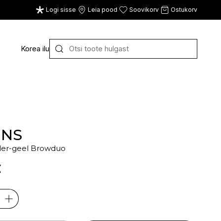
Logi sisse
Leia pood
Soovikorv
Ostukorv
Korea ilu
Y
Z
VAATA KÕIKI
E
F
G
INS
er-geel Browduo
CE
ECOSH
FACE FACTS
GATINEAU
€
ECOTOOLS
FACED
GERMAINE DE CAPUC
EDWIN JAGGER
FILORGA
GIGI
EISENBERG
FIORENTINO
GIVENCHY
ELEMIS
FLAWLESS
GLAIRY BRAND
ELEVEN
FLER
GLAMLAC
ELIE SAAB
FOUR REASONS
GODDESS