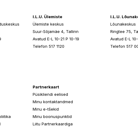
I.L.U. Ülemiste
I.L.U. Lõuna
duskeskus
Ülemiste keskus
Lõunakeskus
n
Suur-Sõjamäe 4, Tallinn
Ringtee 75, Ta
9
Avatud E-L 10-21 P 10-19
Avatud E-L 10-
Telefon 517 1120
Telefon 517 0
Partnerkaart
Püsikliendi eelised
Minu kontaktandmed
Minu e-tšekid
iitika
Minu boonuspunktid
d
Liitu Partnerkaardiga