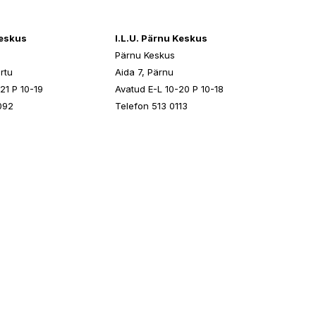
keskus
I.L.U. Pärnu Keskus
Pärnu Keskus
rtu
Aida 7, Pärnu
21 P 10-19
Avatud E-L 10-20 P 10-18
092
Telefon 513 0113