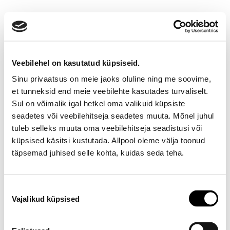
Veebilehel on kasutatud küpsiseid.
Sinu privaatsus on meie jaoks oluline ning me soovime,
et tunneksid end meie veebilehte kasutades turvaliselt.
Sul on võimalik igal hetkel oma valikuid küpsiste
seadetes või veebilehitseja seadetes muuta. Mõnel juhul
Ootamatu viga!
tuleb selleks muuta oma veebilehitseja seadistusi või
küpsised käsitsi kustutada. Allpool oleme välja toonud
Proovi varsti uuesti
täpsemad juhised selle kohta, kuidas seda teha.
E-poe klienditeenindus
Nõusoleku
Vajalikud küpsised
valik
Telefon E-R 9-17 6673334