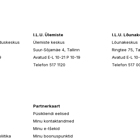
I.L.U. Ülemiste
I.L.U. Lõuna
duskeskus
Ülemiste keskus
Lõunakeskus
n
Suur-Sõjamäe 4, Tallinn
Ringtee 75, Ta
9
Avatud E-L 10-21 P 10-19
Avatud E-L 10-
Telefon 517 1120
Telefon 517 0
Partnerkaart
Püsikliendi eelised
Minu kontaktandmed
Minu e-tšekid
iitika
Minu boonuspunktid