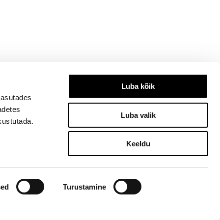
Luba kõik
kasutades
eadetes
Luba valik
kustutada.
Keeldu
3334, ilu@ilu.ee
sed
Turustamine