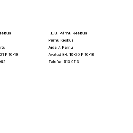
keskus
I.L.U. Pärnu Keskus
Pärnu Keskus
rtu
Aida 7, Pärnu
21 P 10-19
Avatud E-L 10-20 P 10-18
092
Telefon 513 0113