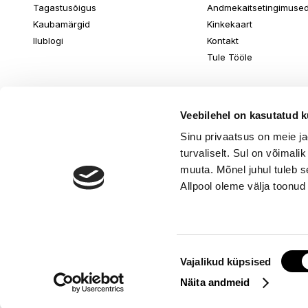
Tagastusõigus
Andmekaitsetingimuse
Kaubamärgid
Kinkekaart
Ilublogi
Kontakt
Tule Tööle
Veebilehel on kasutatud k
Sinu privaatsus on meie j
turvaliselt. Sul on võimali
muuta. Mõnel juhul tuleb s
Allpool oleme välja toonud
Nõusoleku
© www.ilu.ee. K
Vajalikud küpsised
valik
Näita andmeid