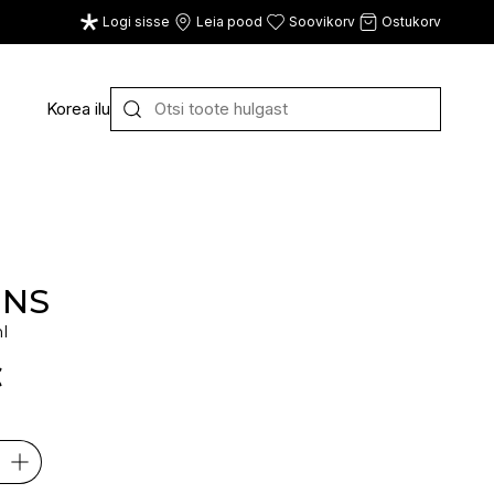
Logi sisse
Leia pood
Soovikorv
Ostukorv
Korea ilu
Y
Z
VAATA KÕIKI
E
F
G
INS
l
CE
ECOSH
FACE FACTS
GATINEAU
€
ECOTOOLS
FACED
GERMAINE DE CAPUC
EDWIN JAGGER
FILORGA
GIGI
EISENBERG
FIORENTINO
GIVENCHY
ELEMIS
FLAWLESS
GLAIRY BRAND
ELEVEN
FLER
GLAMLAC
ELIE SAAB
FOUR REASONS
GODDESS