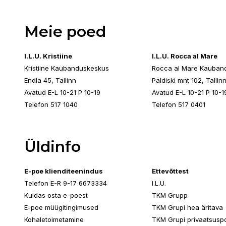
Meie poed
I.L.U. Kristiine
I.L.U. Rocca al Mare
Kristiine Kaubanduskeskus
Rocca al Mare Kauban
Endla 45, Tallinn
Paldiski mnt 102, Tallin
Avatud E-L 10-21 P 10-19
Avatud E-L 10-21 P 10-1
Telefon 517 1040
Telefon 517 0401
Üldinfo
E-poe klienditeenindus
Ettevõttest
Telefon E-R 9-17 6673334
I.L.U.
Kuidas osta e-poest
TKM Grupp
E-poe müügitingimused
TKM Grupi hea äritava
Kohaletoimetamine
TKM Grupi privaatsuspol