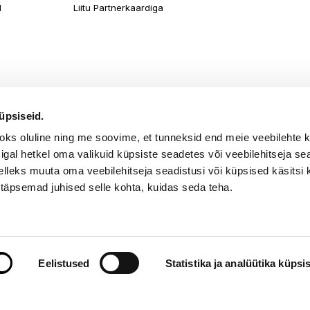
d
Liitu Partnerkaardiga
üpsiseid.
aoks oluline ning me soovime, et tunneksid end meie veebilehte 
k igal hetkel oma valikuid küpsiste seadetes või veebilehitseja s
elleks muuta oma veebilehitseja seadistusi või küpsised käsitsi 
 täpsemad juhised selle kohta, kuidas seda teha.
õik õigused kaitstud. TKM Beauty OÜ Gonsiori 2, Tallinn 10143, tel. 667 
Eelistused
Statistika ja analüütika küpsi