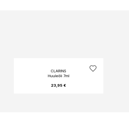
CLARINS
Huuleõli 7ml
23,95 €