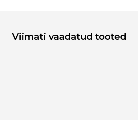
Laokood
(sunflower) s
Ribakood
extract, [m26
Viimati vaadatud tooted