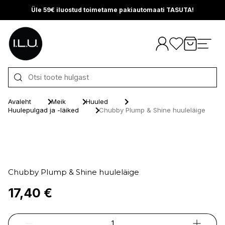
Üle 59€ iluostud toimetame pakiautomaati TASUTA!
Otse sisu juurde
Avaleht
Meik
Huuled
Huulepulgad ja -läiked
Chubby Plump & Shine huuleläige
Chubby Plump & Shine huuleläige
17,40 €