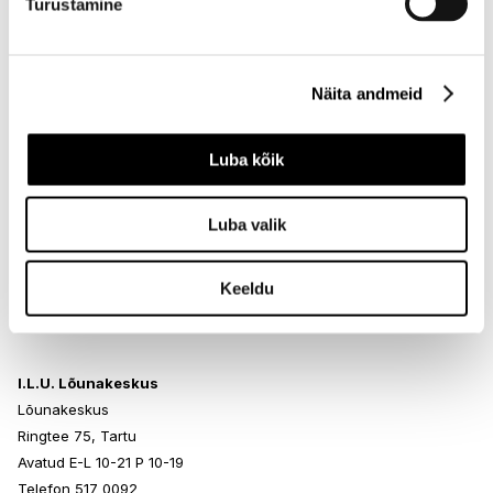
Turustamine
I.L.U. Rocca al Mare
Rocca al Mare Kaubanduskeskus
Paldiski mnt 102, Tallinn
Avatud E-L 10-21 P 10-19
Näita andmeid
Telefon 517 0401
Luba kõik
I.L.U. Ülemiste
Luba valik
Ülemiste keskus
Suur-Sõjamäe 4, Tallinn
Avatud E-L 10-21 P 10-19
Keeldu
Telefon 517 1120
I.L.U. Lõunakeskus
Lõunakeskus
Ringtee 75, Tartu
Avatud E-L 10-21 P 10-19
Telefon 517 0092