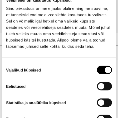
Veebilehel on kasutatud küpsiseid.
Chubby Plump & Shine huuleläige
Sinu privaatsus on meie jaoks oluline ning me soovime,
17,40 €
et tunneksid end meie veebilehte kasutades turvaliselt.
Sul on võimalik igal hetkel oma valikuid küpsiste
seadetes või veebilehitseja seadetes muuta. Mõnel juhul
tuleb selleks muuta oma veebilehitseja seadistusi või
küpsised käsitsi kustutada. Allpool oleme välja toonud
täpsemad juhised selle kohta, kuidas seda teha.
Meie poed
Nõusoleku
Vajalikud küpsised
valik
I.L.U. Kristiine
Kristiine Kaubanduskeskus
Eelistused
Endla 45, Tallinn
Avatud E-L 10-21 P 10-19
Telefon 517 1040
Statistika ja analüütika küpsised