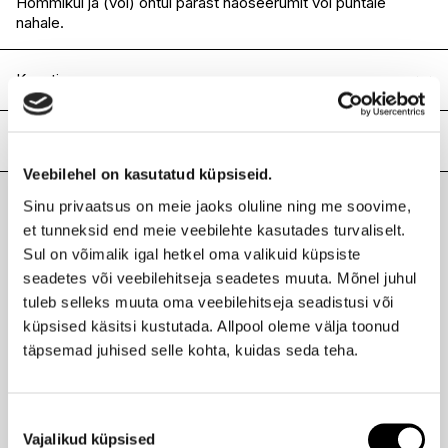
Hommikul ja (või) õhtul pärast näoseerumit või puhtale
nahale.
Koostis
AQUA/WATER/EAU, GLYCERIN, VITIS VINIFERA (GRAPE)
FRUIT WATER, ISOSTEARYL ISOSTEARATE,
Lisainfo
OCTYLDODECYL MYRISTATE, SQUALANE,
Veebilehel on kasutatud küpsiseid.
MICROCRYSTALLINE CELLULOSE, CAPRYLIC/CAPRIC
Kaubamärk
CAUDALIE
TRIGLYCERIDE, BENZYL ALCOHOL, XANTHAN GUM,
Sinu privaatsus on meie jaoks oluline ning me soovime,
Laokood
H0205950
CARBOMER, CELLULOSE GUM, CAPRYLYL GLYCOL, VITIS
Viimati vaadatud tooted
et tunneksid end meie veebilehte kasutades turvaliselt.
Ribakood
3522930004394
VINIFERA (GRAPE) JUICE, SODIUM HYALURONATE,
Sul on võimalik igal hetkel oma valikuid küpsiste
SODIUM HYDROXIDE, ALOE BARBADENSIS LEAF JUICE
seadetes või veebilehitseja seadetes muuta. Mõnel juhul
POWDER, HELIANTHUS ANNUUS (SUNFLOWER) SEED
OIL, TOCOPHEROL, CITRIC ACID, DEHYDROACETIC ACID,
tuleb selleks muuta oma veebilehitseja seadistusi või
SODIUM PHYTATE, SODIUM CARBOXYMETHYL BETA-
küpsised käsitsi kustutada. Allpool oleme välja toonud
GLUCAN, SODIUM BENZOATE, POTASSIUM SORBATE,
CAUDALIE
täpsemad juhised selle kohta, kuidas seda teha.
PARFUM (FRAGRANCE).(288/048).
Vinohydra niisutav näogeel 60ml
22,95 €
Nõusoleku
Vajalikud küpsised
valik