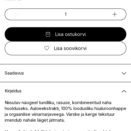
Lisa ostukorvi
Lisa soovikorvi
Saadavus
E-pood
Saadaval
Kirjeldus
I.L.U. Kristiine
Ei ole saadaval
I.L.U. Ülemiste
Saadaval
Niisutav näogeel tundliku, rasuse, kombineeritud naha
hoolduseks. Aaloeekstrakti, 100% loodusliku hüaluroonhappe
I.L.U. Rocca
Saadaval
ja orgaanilise viinamarjaveega. Värske ja kerge tekstuur
I.L.U. Lõunakeskus
Ei ole saadaval
imendub nahale läiget jätmata.
I.L.U. Pärnu
Ei ole saadaval