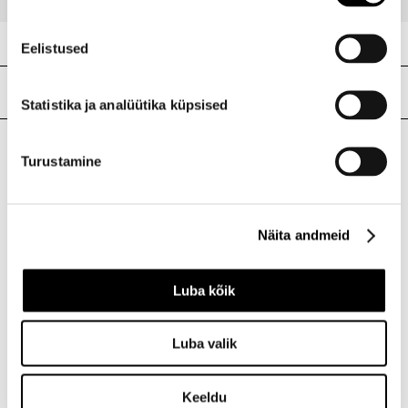
Eelistused
Meie poed
Statistika ja analüütika küpsised
Turustamine
I.L.U. Kristiine
Kristiine Kaubanduskeskus
Endla 45, Tallinn
Näita andmeid
Avatud E-L 10-21 P 10-19
Telefon 517 1040
Luba kõik
I.L.U. Rocca al Mare
Luba valik
Rocca al Mare Kaubanduskeskus
Paldiski mnt 102, Tallinn
Avatud E-L 10-21 P 10-19
Keeldu