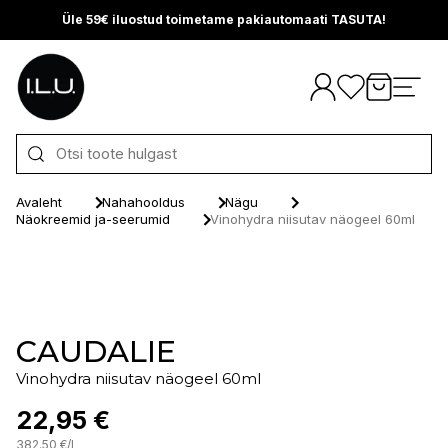
Üle 59€ iluostud toimetame pakiautomaati TASUTA!
Otse sisu juurde
Avaleht
Nahahooldus
Nägu
Näokreemid ja-seerumid
Vinohydra niisutav näogeel 60ml
CAUDALIE
Vinohydra niisutav näogeel 60ml
22,95 €
382.50
€
/
l