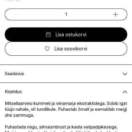
Lisa ostukorvi
Lisa soovikorvi
Saadavus
E-pood
Saadaval
Kirjeldus
I.L.U. Kristiine
Ei ole saadaval
I.L.U. Ülemiste
Saadaval
Mitsellaarvesi kummeli ja viinamarja ekstraktidega. Sobib igat
tüüpi nahale, sh tundlikule. Puhastab õrnalt ja eemaldab meigi
I.L.U. Rocca
Saadaval
ühe sammuga.
I.L.U. Lõunakeskus
Ei ole saadaval
I.L.U. Pärnu
Ei ole saadaval
Puhastada nägu, silmaümbrust ja kaela vatipadjakesega.