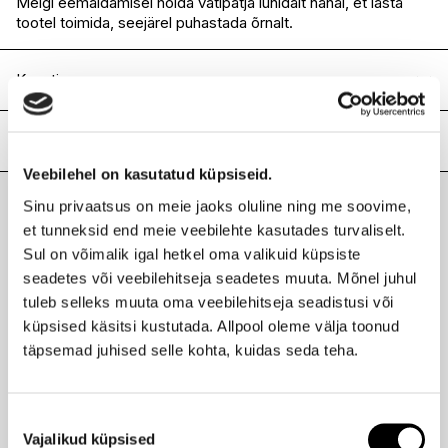
Meigi eemaldamisel hoida vatipatja lühidalt nahal, et lasta
tootel toimida, seejärel puhastada õrnalt.
Koostis
AQUA/WATER/EAU, GLYCERIN, POLOXAMER 188, VITIS
VINIFERA (GRAPE) FRUIT WATER, HEPTYL GLUCOSIDE,
Lisainfo
CAPRYL/CAPRAMIDOPROPYL BETAINE, SODIUM
Veebilehel on kasutatud küpsiseid.
LEVULINATE, SODIUM ANISATE, SODIUM CHLORIDE,
Kaubamärk
CAUDALIE
CHAMOMILLA RECUTITA (MATRICARIA) FLOWER
Sinu privaatsus on meie jaoks oluline ning me soovime,
Laokood
H0205933
EXTRACT, CITRIC ACID, VITIS VINIFERA (GRAPE) JUICE,
Viimati vaadatud tooted
et tunneksid end meie veebilehte kasutades turvaliselt.
Ribakood
3522930003090
SODIUM BENZOATE, POTASSIUM SORBATE, PARFUM
Sul on võimalik igal hetkel oma valikuid küpsiste
(FRAGRANCE).(067/178).
seadetes või veebilehitseja seadetes muuta. Mõnel juhul
tuleb selleks muuta oma veebilehitseja seadistusi või
küpsised käsitsi kustutada. Allpool oleme välja toonud
CAUDALIE
täpsemad juhised selle kohta, kuidas seda teha.
Vinoclean mitsellaarvesi 200ml
18,90 €
Nõusoleku
Vajalikud küpsised
valik