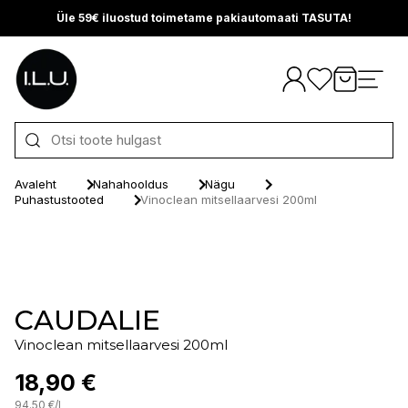
Üle 59€ iluostud toimetame pakiautomaati TASUTA!
Otse sisu juurde
Avaleht
Nahahooldus
Nägu
Puhastustooted
Vinoclean mitsellaarvesi 200ml
CAUDALIE
Vinoclean mitsellaarvesi 200ml
18,90 €
94.50
€
/
l