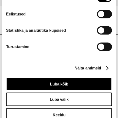
Eelistused
Meie poed
Statistika ja analüütika küpsised
Turustamine
I.L.U. Kristiine
Kristiine Kaubanduskeskus
Endla 45, Tallinn
Näita andmeid
Avatud E-L 10-21 P 10-19
Telefon 517 1040
Luba kõik
I.L.U. Rocca al Mare
Luba valik
Rocca al Mare Kaubanduskeskus
Paldiski mnt 102, Tallinn
Avatud E-L 10-21 P 10-19
Keeldu