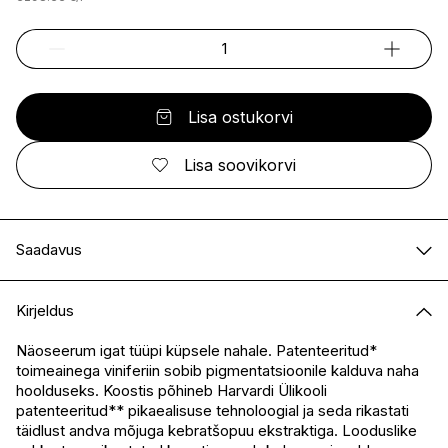
Lisa ostukorvi
Lisa soovikorvi
Saadavus
E-pood
Saadaval
Kirjeldus
I.L.U. Kristiine
Ei ole saadaval
I.L.U. Ülemiste
Saadaval
Näoseerum igat tüüpi küpsele nahale. Patenteeritud*
toimeainega viniferiin sobib pigmentatsioonile kalduva naha
I.L.U. Rocca
Saadaval
hoolduseks. Koostis põhineb Harvardi Ülikooli
I.L.U. Lõunakeskus
Ei ole saadaval
patenteeritud** pikaealisuse tehnoloogial ja seda rikastati
I.L.U. Pärnu
Ei ole saadaval
täidlust andva mõjuga kebratšopuu ekstraktiga. Looduslike