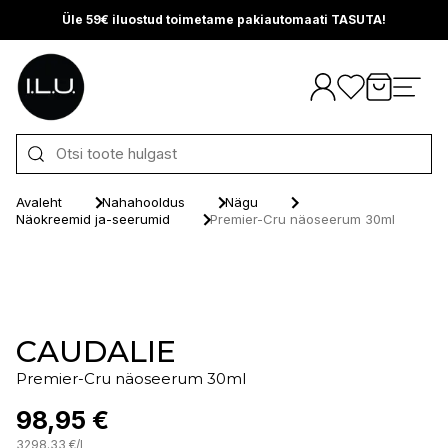
Üle 59€ iluostud toimetame pakiautomaati TASUTA!
Otse sisu juurde
Avaleht
Nahahooldus
Nägu
Näokreemid ja-seerumid
Premier-Cru näoseerum 30ml
CAUDALIE
Premier-Cru näoseerum 30ml
98,95 €
3298.33
€
/
l