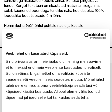
suhkrutega rikastatud koostis annab kohese pinguldava
tunde. Kerget tekstuuri on rikastatud niatsiinamiidiga, mis
sobib laienenud pooridega tundliku naha hoolduseks. 100%
looduslike koostisosade õrn lõhn.
Hommikul ja (või) õhtul puhtale näole ja kaelale.
Koostis
AQUA/WATER/EAU, GLYCERIN, PROPANEDIOL,
Veebilehel on kasutatud küpsiseid.
NIACINAMIDE, PALMITOYL GRAPEVINE SHOOT EXTRACT,
Lisainfo
PALMITOYL GRAPE SEED EXTRACT, CAPRYLIC/CAPRIC
Sinu privaatsus on meie jaoks oluline ning me soovime,
TRIGLYCERIDE, CAPRYLYL GLYCOL, GLYCERYL
Kaubamärk
CAUDALIE
et tunneksid end meie veebilehte kasutades turvaliselt.
CAPRYLATE/CAPRATE, SODIUM HYALURONATE,
Laokood
H0205962
Sul on võimalik igal hetkel oma valikuid küpsiste
CARBOMER, POLYACRYLATE CROSSPOLYMER-6,
Viimati vaadatud tooted
Ribakood
seadetes või veebilehitseja seadetes muuta. Mõnel juhul
3522930004561
HYDROXYETHYL ACRYLATE/SODIUM
ACRYLOYLDIMETHYL TAURATE COPOLYMER,
tuleb selleks muuta oma veebilehitseja seadistusi või
HELIANTHUS ANNUUS (SUNFLOWER) SEED OIL,
küpsised käsitsi kustutada. Allpool oleme välja toonud
TOCOPHEROL, HYDROLYZED HYALURONIC ACID,
täpsemad juhised selle kohta, kuidas seda teha.
MAGNOLIA OFFICINALIS BARK EXTRACT, PAEONIA
LACTIFLORA ROOT EXTRACT, ADENOSINE, SODIUM
CAUDALIE
HYDROXIDE, SODIUM PHYTATE, GLEDITSIA
Premier-Cru näoseerum 30ml