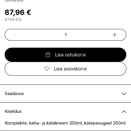
109.95
€
/
tk
87,96 €
87.96
€
/
tk
Lisa ostukorvi
Lisa soovikorvi
Saadavus
E-pood
Saadaval
Kirjeldus
I.L.U. Kristiine
Ei ole saadaval
I.L.U. Ülemiste
Ei ole saadaval
Komplektis: keha- ja kätekreem 350ml, kätepesugeel 350ml
I.L.U. Rocca
Saadaval