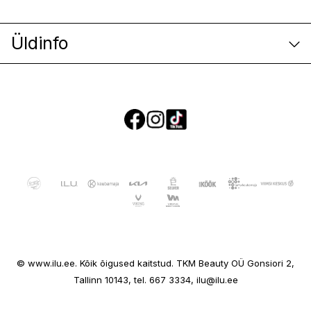
Üldinfo
E-poe klienditeenindus
© www.ilu.ee. Kõik õigused kaitstud. TKM Beauty OÜ Gonsiori 2,
Ettevõttest
Tallinn 10143, tel. 667 3334, ilu@ilu.ee