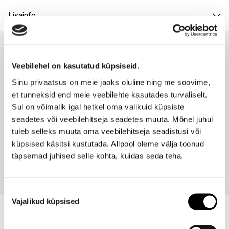
I.L.U. Lõunakeskus
Ei ole saadaval
Lisainfo
I.L.U. Pärnu
Ei ole saadaval
Kaubamärk
BAOBAB COLLECTION
Laokood
H0195735
Viimati vaadatud tooted
Ribakood
5415198499720
Veebilehel on kasutatud küpsiseid.
Sinu privaatsus on meie jaoks oluline ning me soovime,
et tunneksid end meie veebilehte kasutades turvaliselt.
Sul on võimalik igal hetkel oma valikuid küpsiste
seadetes või veebilehitseja seadetes muuta. Mõnel juhul
BAOBAB COLLECTION
Ilus
Komplekt Women
Hind
tuleb selleks muuta oma veebilehitseja seadistusi või
küpsised käsitsi kustutada. Allpool oleme välja toonud
109,95 €
-20%
täpsemad juhised selle kohta, kuidas seda teha.
87,96 €
Nõusoleku
Vajalikud küpsised
valik