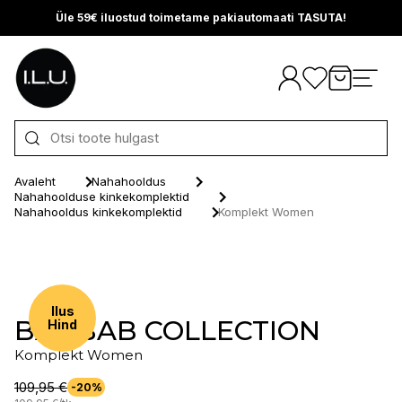
Üle 59€ iluostud toimetame pakiautomaati TASUTA!
Otse sisu juurde
Avaleht
Nahahooldus
Nahahoolduse kinkekomplektid
Nahahooldus kinkekomplektid
Komplekt Women
Ilus
BAOBAB COLLECTION
Hind
Komplekt Women
109,95 €
-20%