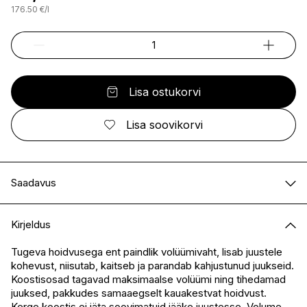
176.50
€
/
l
Lisa ostukorvi
Lisa soovikorvi
Saadavus
E-pood
Saadaval
Kirjeldus
I.L.U. Kristiine
Saadaval
I.L.U. Ülemiste
Saadaval
Tugeva hoidvusega ent paindlik volüümivaht, lisab juustele
kohevust, niisutab, kaitseb ja parandab kahjustunud juukseid.
I.L.U. Rocca
Saadaval
Koostisosad tagavad maksimaalse volüümi ning tihedamad
I.L.U. Lõunakeskus
Saadaval
juuksed, pakkudes samaaegselt kauakestvat hoidvust.
I.L.U. Pärnu
Saadaval
Kerge koostis ei jäta soovimatuid jääke juustesse. Volume