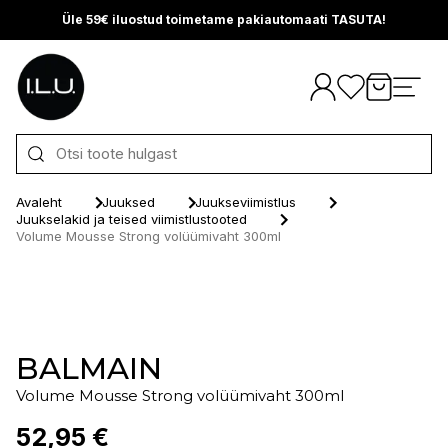
Üle 59€ iluostud toimetame pakiautomaati TASUTA!
Otse sisu juurde
Avaleht
Juuksed
Juukseviimistlus
Juukselakid ja teised viimistlustooted
Volume Mousse Strong volüümivaht 300ml
BALMAIN
Volume Mousse Strong volüümivaht 300ml
52,95 €