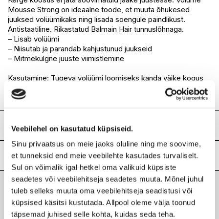
Mousse Strong on ideaalne toode, et muuta õhukesed
juuksed volüümikaks ning lisada soengule paindlikust.
Antistaatiline. Rikastatud Balmain Hair tunnuslõhnaga.
– Lisab volüümi
– Niisutab ja parandab kahjustunud juukseid
– Mitmekülgne juuste viimistlemine
Kasutamine: Tugeva volüümi loomiseks kanda väike kogus
vahtu oma peopesale, seejärel kanda toode ühtlaselt
niisketesse juustesse ja föönitada kuivaks.
Koostis
Veebilehel on kasutatud küpsiseid.
Sinu privaatsus on meie jaoks oluline ning me soovime,
Aqua, Polyquaternium- 11, Butane, Propane, Isobutane,
Polyquaternium-16, Bisamino PEG/PPG-41/3 Aminoethyl PG-
Lisainfo
et tunneksid end meie veebilehte kasutades turvaliselt.
Propyl Dimethicone, Silk Amino Acids, Hydrolyzed
Sul on võimalik igal hetkel oma valikuid küpsiste
Vegetable Protein PG-Propyl Silanetriol, Panthenol, Zingiber
Kaubamärk
BALMAIN
seadetes või veebilehitseja seadetes muuta. Mõnel juhul
Officinale (Ginger) Root Extract, Butylene Glycol, Betaine,
Laokood
H0177428
tuleb selleks muuta oma veebilehitseja seadistusi või
PEG-12 Dimethicone, Aloe Barbadensis, Anthemis Nobilis,
Viimati vaadatud tooted
küpsised käsitsi kustutada. Allpool oleme välja toonud
Ribakood
8720791752927
Propylene Glycol, Rosemary Extract, Cetrimonium Chloride,
Polysorbate 20, Laureth-4, Benzophenone-4, Parfum.
täpsemad juhised selle kohta, kuidas seda teha.