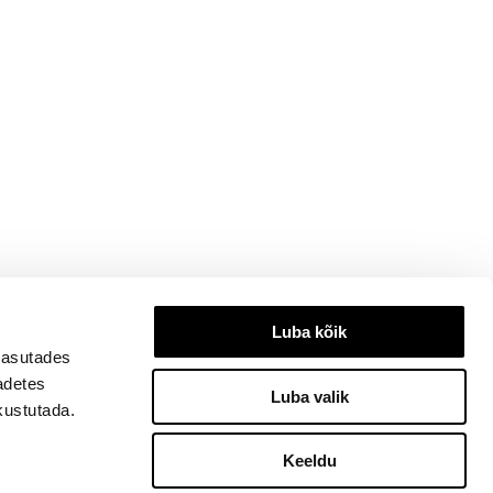
Luba kõik
kasutades
eadetes
Luba valik
kustutada.
Keeldu