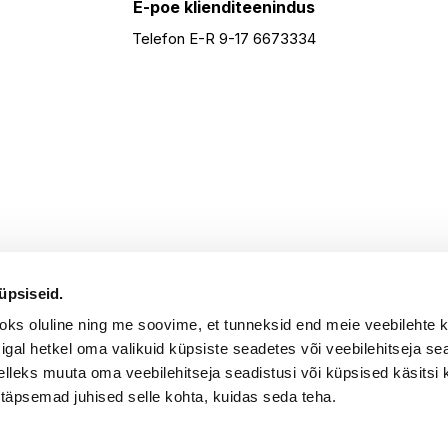
E-poe klienditeenindus
Telefon E-R 9-17 6673334
üpsiseid.
aoks oluline ning me soovime, et tunneksid end meie veebilehte 
k igal hetkel oma valikuid küpsiste seadetes või veebilehitseja s
elleks muuta oma veebilehitseja seadistusi või küpsised käsitsi 
 täpsemad juhised selle kohta, kuidas seda teha.