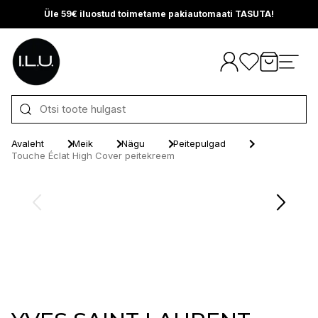
Üle 59€ iluostud toimetame pakiautomaati TASUTA!
Otse sisu juurde
Avaleht
Meik
Nägu
Peitepulgad
Touche Éclat High Cover peitekreem