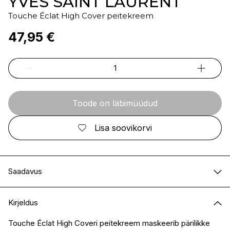
YVES SAINT LAURENT
Touche Éclat High Cover peitekreem
47,95 €
Toode on läbimüüdud
Lisa soovikorvi
Saadavus
E-pood
Ei ole saadaval
Kirjeldus
I.L.U. Kristiine
Ei ole saadaval
I.L.U. Ülemiste
Ei ole saadaval
Touche Éclat High Coveri peitekreem maskeerib pärilikke