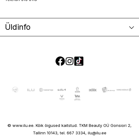
Üldinfo
E-poe klienditeenindus
© www.ilu.ee. Kõik õigused kaitstud. TKM Beauty OÜ Gonsiori 2,
Ettevõttest
Tallinn 10143, tel. 667 3334, ilu@ilu.ee