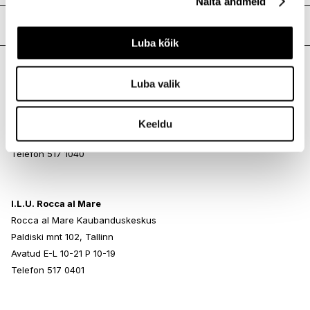
Näita andmeid
Meie poed
Luba kõik
Luba valik
I.L.U. Kristiine
Kristiine Kaubanduskeskus
Endla 45, Tallinn
Keeldu
Avatud E-L 10-21 P 10-19
Telefon 517 1040
I.L.U. Rocca al Mare
Rocca al Mare Kaubanduskeskus
Paldiski mnt 102, Tallinn
Avatud E-L 10-21 P 10-19
Telefon 517 0401