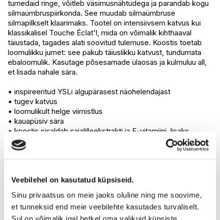
tumedaid ringe, võitleb väsimusnähtudega ja parandab kogu
I.L.U. Rocca
Ei ole saadaval
silmaümbruspiirkonda. See muudab silmaümbruse
I.L.U. Lõunakeskus
Ei ole saadaval
silmapilkselt klaarimaks. Tootel on intensiivsem katvus kui
I.L.U. Pärnu
Ei ole saadaval
klassikalisel Touche Éclat'l, mida on võimalik kihthaaval
täiustada, tagades alati soovitud tulemuse. Koostis toetab
loomulikku jumet: see pakub täiuslikku katvust, tundumata
ebaloomulik. Kasutage põsesarnade ülaosas ja kulmuluu all,
et lisada nahale sära.
• inspireeritud YSLi algupärasest näohelendajast
• tugev katvus
• loomulikult helge viimistlus
• kauapüsiv sära
• koostis sisaldab saialilleekstrakti ja E-vitamiini, lisaks
kofeiini
Kui kasutate oma Touche Éclat High Cover Concealerit
esimest korda, peate toote väljutamiseks klõpsima pliiatsit
kuni 20 korda.
Veebilehel on kasutatud küpsiseid.
Sinu privaatsus on meie jaoks oluline ning me soovime,
SILMAD: kasutage silmaümbruspiirkonnas tumedate ringide
et tunneksid end meie veebilehte kasutades turvaliselt.
varjamiseks ja nahatooni ühtlustamiseks
Sul on võimalik igal hetkel oma valikuid küpsiste
NAHAVEAD: peitke tumedaid laike või arme