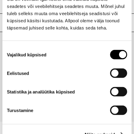
NINA: kandke ninaümbruse nahale punetuse hajutamiseks.
seadetes või veebilehitseja seadetes muuta. Mõnel juhul
tuleb selleks muuta oma veebilehitseja seadistusi või
küpsised käsitsi kustutada. Allpool oleme välja toonud
Lisainfo
täpsemad juhised selle kohta, kuidas seda teha.
Kaubamärk
YVES SAINT LAURENT
Laokood
H0176740
Nõusoleku
Viimati vaadatud tooted
Ribakood
3614272387607
Vajalikud küpsised
valik
Eelistused
YVES SAINT LAURENT
Touche Éclat High Cover peitekreem
Statistika ja analüütika küpsised
47,95 €
Turustamine