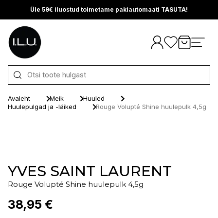
Üle 59€ iluostud toimetame pakiautomaati TASUTA!
Otse sisu juurde
Avaleht
Meik
Huuled
Huulepulgad ja -läiked
Rouge Volupté Shine huulepulk 4,5g
YVES SAINT LAURENT
Rouge Volupté Shine huulepulk 4,5g
38,95 €