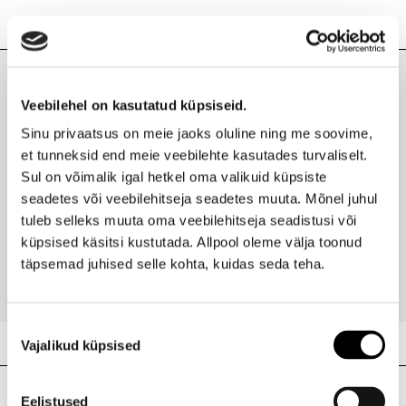
Lisainfo
Kaubamärk
YVES SAINT LAURENT
Laokood
H0180154
Viimati vaadatud tooted
Veebilehel on kasutatud küpsiseid.
Ribakood
3614272806870
Sinu privaatsus on meie jaoks oluline ning me soovime,
et tunneksid end meie veebilehte kasutades turvaliselt.
Sul on võimalik igal hetkel oma valikuid küpsiste
seadetes või veebilehitseja seadetes muuta. Mõnel juhul
YVES SAINT LAURENT
tuleb selleks muuta oma veebilehitseja seadistusi või
Rouge Volupté Shine huulepulk 4,5g
küpsised käsitsi kustutada. Allpool oleme välja toonud
38,95 €
täpsemad juhised selle kohta, kuidas seda teha.
Nõusoleku
Vajalikud küpsised
valik
Meie poed
Eelistused