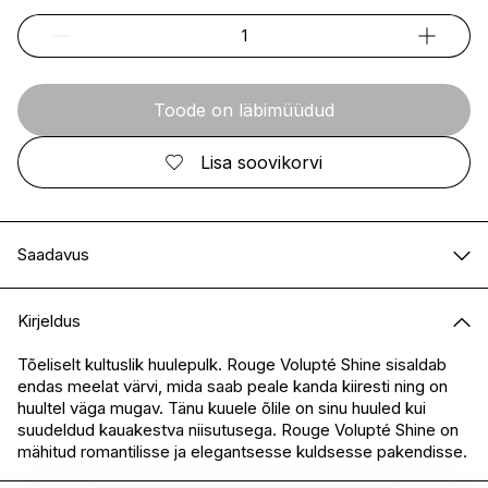
Toode on läbimüüdud
Lisa soovikorvi
Saadavus
E-pood
Ei ole saadaval
Kirjeldus
I.L.U. Kristiine
Ei ole saadaval
I.L.U. Ülemiste
Ei ole saadaval
Tõeliselt kultuslik huulepulk. Rouge Volupté Shine sisaldab
endas meelat värvi, mida saab peale kanda kiiresti ning on
I.L.U. Rocca
Ei ole saadaval
huultel väga mugav. Tänu kuuele õlile on sinu huuled kui
I.L.U. Lõunakeskus
Ei ole saadaval
suudeldud kauakestva niisutusega. Rouge Volupté Shine on
I.L.U. Pärnu
Ei ole saadaval
mähitud romantilisse ja elegantsesse kuldsesse pakendisse.