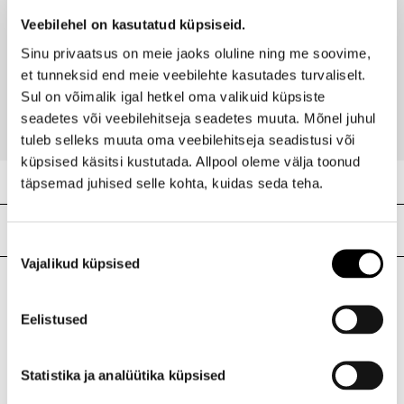
Veebilehel on kasutatud küpsiseid.
YVES SAINT LAURENT
Sinu privaatsus on meie jaoks oluline ning me soovime,
Rouge Pur Couture huulepulk 4,3 g
et tunneksid end meie veebilehte kasutades turvaliselt.
38,95 €
Sul on võimalik igal hetkel oma valikuid küpsiste
seadetes või veebilehitseja seadetes muuta. Mõnel juhul
tuleb selleks muuta oma veebilehitseja seadistusi või
küpsised käsitsi kustutada. Allpool oleme välja toonud
täpsemad juhised selle kohta, kuidas seda teha.
Meie poed
Nõusoleku
Vajalikud küpsised
valik
I.L.U. Kristiine
Eelistused
Kristiine Kaubanduskeskus
Endla 45, Tallinn
Statistika ja analüütika küpsised
Avatud E-L 10-21 P 10-19
Telefon 517 1040