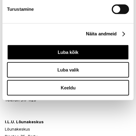
Turustamine
I.L.U. Rocca al Mare
Rocca al Mare Kaubanduskeskus
Näita andmeid
Paldiski mnt 102, Tallinn
Avatud E-L 10-21 P 10-19
Telefon 517 0401
Luba kõik
Luba valik
I.L.U. Ülemiste
Ülemiste keskus
Suur-Sõjamäe 4, Tallinn
Keeldu
Avatud E-L 10-21 P 10-19
Telefon 517 1120
I.L.U. Lõunakeskus
Lõunakeskus