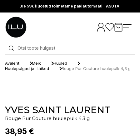
Üle 59€ iluostud toimetame pakiautomaati TASUTA!
Otse sisu juurde
Avaleht
Meik
Huuled
Huulepulgad ja -läiked
Rouge Pur Couture huulepulk 4,3 g
YVES SAINT LAURENT
Rouge Pur Couture huulepulk 4,3 g
38,95 €