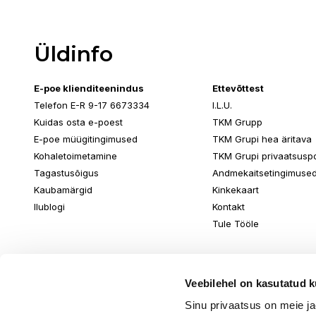
Üldinfo
E-poe klienditeenindus
Ettevõttest
Telefon E-R 9-17 6673334
I.L.U.
Kuidas osta e-poest
TKM Grupp
E-poe müügitingimused
TKM Grupi hea äritava
Kohaletoimetamine
TKM Grupi privaatsuspol
Tagastusõigus
Andmekaitsetingimuse
Kaubamärgid
Kinkekaart
Ilublogi
Kontakt
Tule Tööle
Veebilehel on kasutatud k
Sinu privaatsus on meie j