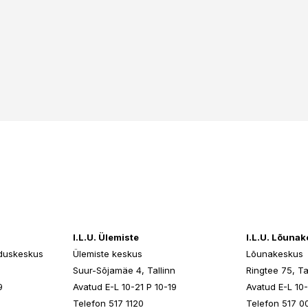
I.L.U. Ülemiste
I.L.U. Lõuna
duskeskus
Ülemiste keskus
Lõunakeskus
n
Suur-Sõjamäe 4, Tallinn
Ringtee 75, Ta
9
Avatud E-L 10-21 P 10-19
Avatud E-L 10-
Telefon 517 1120
Telefon 517 0