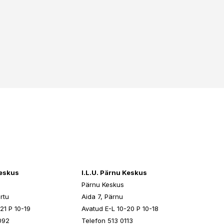
keskus
I.L.U. Pärnu Keskus
Pärnu Keskus
rtu
Aida 7, Pärnu
21 P 10-19
Avatud E-L 10-20 P 10-18
092
Telefon 513 0113