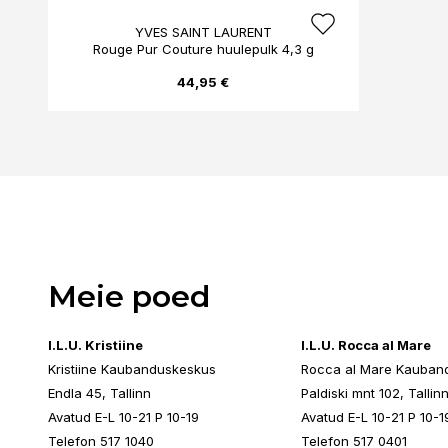
YVES SAINT LAURENT
Rouge Pur Couture huulepulk 4,3 g
44,95 €
Meie poed
I.L.U. Kristiine
I.L.U. Rocca al Mare
Kristiine Kaubanduskeskus
Rocca al Mare Kauban
Endla 45, Tallinn
Paldiski mnt 102, Tallin
Avatud E-L 10-21 P 10-19
Avatud E-L 10-21 P 10-1
Telefon 517 1040
Telefon 517 0401