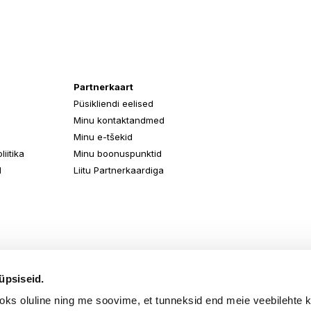
Partnerkaart
Püsikliendi eelised
Minu kontaktandmed
Minu e-tšekid
iitika
Minu boonuspunktid
d
Liitu Partnerkaardiga
üpsiseid.
aoks oluline ning me soovime, et tunneksid end meie veebilehte 