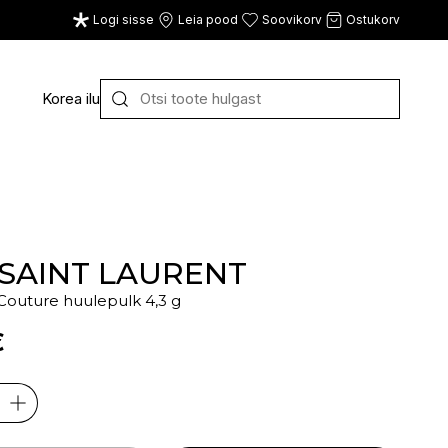
Logi sisse
Leia pood
Soovikorv
Ostukorv
Korea ilu
Y
Z
VAATA KÕIKI
E
F
G
 SAINT LAURENT
Couture huulepulk 4,3 g
CE
ECOSH
FACE FACTS
GATINEAU
€
ECOTOOLS
FACED
GERMAINE DE CAPUC
EDWIN JAGGER
FILORGA
GIGI
EISENBERG
FIORENTINO
GIVENCHY
ELEMIS
FLAWLESS
GLAIRY BRAND
ELEVEN
FLER
GLAMLAC
ELIE SAAB
FOUR REASONS
GODDESS