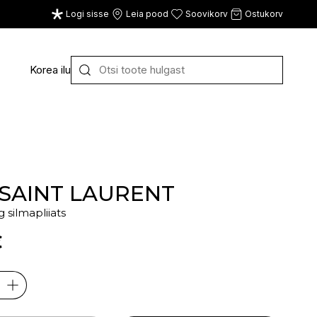
Logi sisse
Leia pood
Soovikorv
Ostukorv
Korea ilu
Y
Z
VAATA KÕIKI
E
F
G
 SAINT LAURENT
 silmapliiats
CE
ECOSH
FACE FACTS
GATINEAU
€
ECOTOOLS
FACED
GERMAINE DE CAPUC
EDWIN JAGGER
FILORGA
GIGI
EISENBERG
FIORENTINO
GIVENCHY
ELEMIS
FLAWLESS
GLAIRY BRAND
ELEVEN
FLER
GLAMLAC
ELIE SAAB
FOUR REASONS
GODDESS