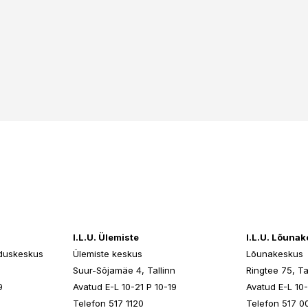
I.L.U. Ülemiste
I.L.U. Lõuna
duskeskus
Ülemiste keskus
Lõunakeskus
n
Suur-Sõjamäe 4, Tallinn
Ringtee 75, Ta
9
Avatud E-L 10-21 P 10-19
Avatud E-L 10-
Telefon 517 1120
Telefon 517 0