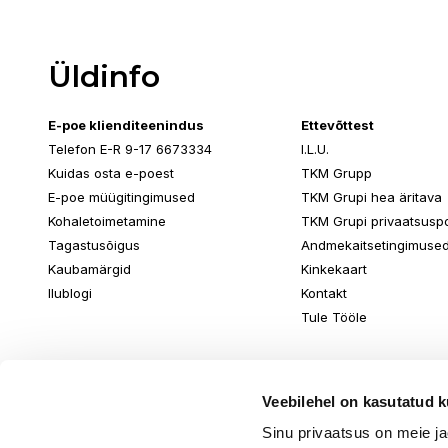
Üldinfo
E-poe klienditeenindus
Ettevõttest
Telefon E-R 9-17 6673334
I.L.U.
Kuidas osta e-poest
TKM Grupp
E-poe müügitingimused
TKM Grupi hea äritava
Kohaletoimetamine
TKM Grupi privaatsuspol
Tagastusõigus
Andmekaitsetingimuse
Kaubamärgid
Kinkekaart
Ilublogi
Kontakt
Tule Tööle
Veebilehel on kasutatud k
Sinu privaatsus on meie j