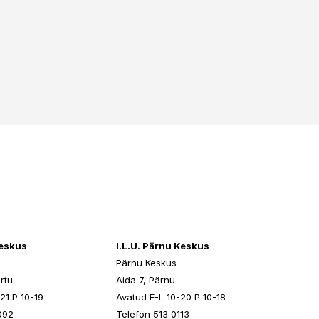
keskus
I.L.U. Pärnu Keskus
Pärnu Keskus
rtu
Aida 7, Pärnu
21 P 10-19
Avatud E-L 10-20 P 10-18
092
Telefon 513 0113