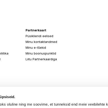
Partnerkaart
Püsikliendi eelised
Minu kontaktandmed
Minu e-tšekid
iitika
Minu boonuspunktid
d
Liitu Partnerkaardiga
üpsiseid.
aoks oluline ning me soovime, et tunneksid end meie veebilehte 