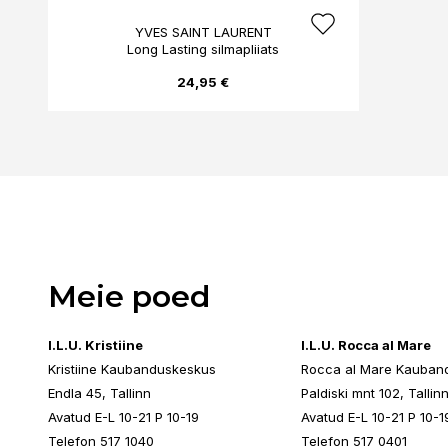
YVES SAINT LAURENT
Long Lasting silmapliiats
24,95 €
Meie poed
I.L.U. Kristiine
I.L.U. Rocca al Mare
Kristiine Kaubanduskeskus
Rocca al Mare Kauban
Endla 45, Tallinn
Paldiski mnt 102, Tallin
Avatud E-L 10-21 P 10-19
Avatud E-L 10-21 P 10-1
Telefon 517 1040
Telefon 517 0401