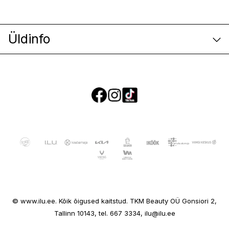
Üldinfo
E-poe klienditeenindus
© www.ilu.ee. Kõik õigused kaitstud. TKM Beauty OÜ Gonsiori 2,
Ettevõttest
Tallinn 10143, tel. 667 3334, ilu@ilu.ee