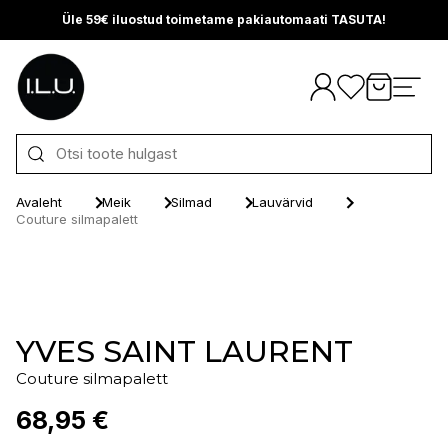
Üle 59€ iluostud toimetame pakiautomaati TASUTA!
Otse sisu juurde
Avaleht
Meik
Silmad
Lauvärvid
Couture silmapalett
YVES SAINT LAURENT
Couture silmapalett
68,95 €