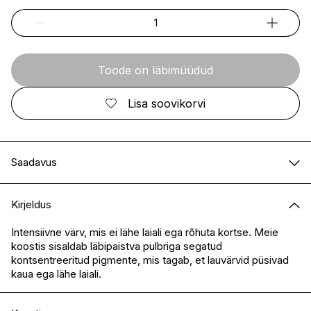
Toode on läbimüüdud
Lisa soovikorvi
Saadavus
E-pood
Ei ole saadaval
Kirjeldus
I.L.U. Kristiine
Ei ole saadaval
I.L.U. Ülemiste
Ei ole saadaval
Intensiivne värv, mis ei lähe laiali ega rõhuta kortse. Meie
koostis sisaldab läbipaistva pulbriga segatud
I.L.U. Rocca
Ei ole saadaval
kontsentreeritud pigmente, mis tagab, et lauvärvid püsivad
I.L.U. Lõunakeskus
Ei ole saadaval
kaua ega lähe laiali.
I.L.U. Pärnu
Ei ole saadaval