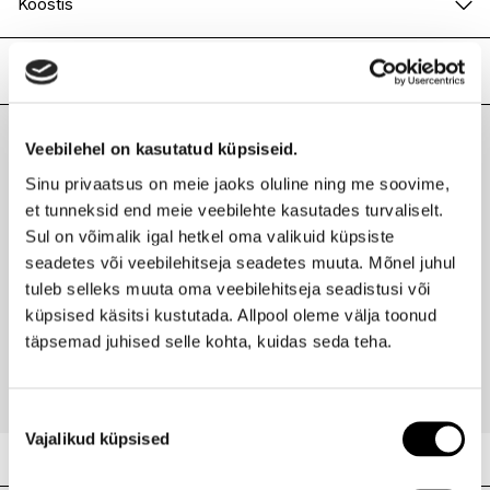
Koostis
877607 13 - INGREDIENTS: MICA • CI 77499 / IRON
OXIDES • CI 77163 / BISMUTH OXYCHLORIDE • CI 77891 /
Lisainfo
TITANIUM DIOXIDE • TRIETHYLHEXANOIN • BARIUM
SULFATE • CI 77742 / MANGANESE VIOLET • CI 77491 /
Kaubamärk
YVES SAINT LAURENT
IRON OXIDES • DISODIUM STEAROYL GLUTAMATE •
Laokood
H0161803
Veebilehel on kasutatud küpsiseid.
POLYGLYCERYL-2 TRIISOSTEARATE • PETROLATUM •
Viimati vaadatud tooted
Ribakood
3365440742246
PHENYL TRIMETHICONE • CAPRYLYL GLYCOL •
Sinu privaatsus on meie jaoks oluline ning me soovime,
ETHYLHEXYLGLYCERIN • CI 77007 / ULTRAMARINES •
et tunneksid end meie veebilehte kasutades turvaliselt.
SORBITAN ISOSTEARATE • ALUMINUM HYDROXIDE •
Sul on võimalik igal hetkel oma valikuid küpsiste
MAGNESIUM STEARATE • ISODODECANE • SODIUM
seadetes või veebilehitseja seadetes muuta. Mõnel juhul
DEHYDROACETATE • TOCOPHERYL ACETATE • SILICA •
TOCOPHEROL (F.I.L. C262639/1).
tuleb selleks muuta oma veebilehitseja seadistusi või
YVES SAINT LAURENT
Couture silmapalett
küpsised käsitsi kustutada. Allpool oleme välja toonud
täpsemad juhised selle kohta, kuidas seda teha.
68,95 €
Nõusoleku
Vajalikud küpsised
valik