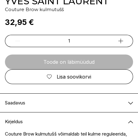
YVES SAINT LAURENT
Couture Brow kulmutušš
32,95 €
Toode on läbimüüdud
Lisa soovikorvi
Saadavus
E-pood
Ei ole saadaval
Kirjeldus
I.L.U. Kristiine
Ei ole saadaval
I.L.U. Ülemiste
Ei ole saadaval
Couture Brow kulmutušš võimaldab teil kulme reguleerida,