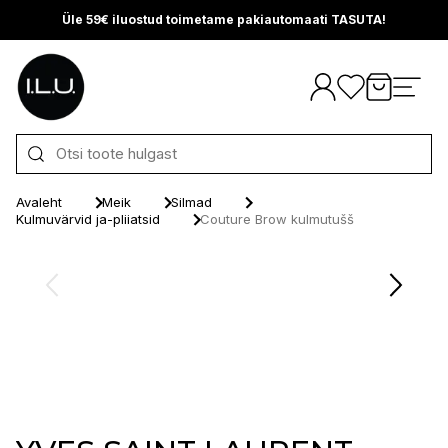
Üle 59€ iluostud toimetame pakiautomaati TASUTA!
Otse sisu juurde
Avaleht
Meik
Silmad
Kulmuvärvid ja-pliiatsid
Couture Brow kulmutušš