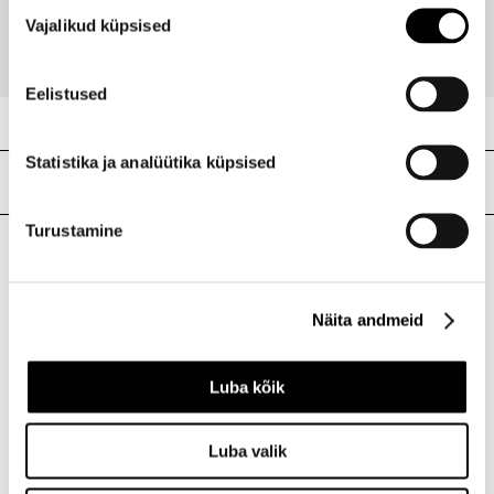
Nõusoleku
32,95 €
Vajalikud küpsised
valik
Eelistused
Statistika ja analüütika küpsised
Meie poed
Turustamine
I.L.U. Kristiine
Kristiine Kaubanduskeskus
Näita andmeid
Endla 45, Tallinn
Avatud E-L 10-21 P 10-19
Luba kõik
Telefon 517 1040
Luba valik
I.L.U. Rocca al Mare
Rocca al Mare Kaubanduskeskus