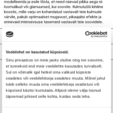
modelleerida ja esile tõsta, et need näevad pikka aega nii
I.L.U. Rocca
Ei ole saadaval
loomulikud või glamuursed, kui soovite. Kulmutušši kihiline
I.L.U. Lõunakeskus
Ei ole saadaval
koostis, mille varju on kohandatud vastavalt teie kulmude
I.L.U. Pärnu
Ei ole saadaval
värvile, pakub optimaalset mugavust, pikaajalisi efekte ja
erinevaid intensiivsuse tasemeid vastavalt teie soovidele.
Koostis
G767833 - ingredients: aqua / water •
styrene/acrylates/ammonium methacrylate copolymer •
Lisainfo
Veebilehel on kasutatud küpsiseid.
alcohol denat. • butylene glycol • acrylamide/sodium
Sinu privaatsus on meie jaoks oluline ning me soovime,
acryloyldimethyltaurate copolymer • isohexadecane •
Kaubamärk
YVES SAINT LAURENT
et tunneksid end meie veebilehte kasutades turvaliselt.
synthetic fluorphlogopite • propylene glycol •
Laokood
H0167569
phenoxyethanol • caprylyl glycol • ammonium
Sul on võimalik igal hetkel oma valikuid küpsiste
Viimati vaadatud tooted
Ribakood
3614270282362
polyacryloyldimethyl taurate • alumina • nylon-12 •
seadetes või veebilehitseja seadetes muuta. Mõnel juhul
polysorbate 80 • steareth-20 • sodium laureth sulfate •
tuleb selleks muuta oma veebilehitseja seadistusi või
sodium dehydroacetate • sorbitan oleate • disodium edta •
küpsised käsitsi kustutada. Allpool oleme välja toonud
magnesium silicate • calcium sodium borosilicate •
täpsemad juhised selle kohta, kuidas seda teha.
panthenol • tetrasodium edta • silica • potassium sorbate •
tin oxide • aluminum hydroxide ● [+/- may contain: mica • ci
YVES SAINT LAURENT
77491, ci 77492, ci 77499 / iron oxides • ci 77891 / titanium
Couture Brow kulmutušš
dioxide]. (f.i.l. b169671/5).