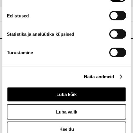
Eelistused
Meie poed
Statistika ja analüütika küpsised
Turustamine
I.L.U. Kristiine
Kristiine Kaubanduskeskus
Endla 45, Tallinn
Näita andmeid
Avatud E-L 10-21 P 10-19
Telefon 517 1040
Luba kõik
I.L.U. Rocca al Mare
Luba valik
Rocca al Mare Kaubanduskeskus
Paldiski mnt 102, Tallinn
Avatud E-L 10-21 P 10-19
Keeldu