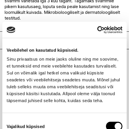
svammi vahetada iga 3 kuu tagant. Tagamaks svammile
pikem kasutusaeg, loputa seda peale kasutamist ning lase
loomulikult kuivada. Mikrobioloogiliselt ja dermatoloogiliselt
testitud.
Kasutamine: Kanna dušigeeli niiskele svammile ja aja vahule.
Lisainfo
Veebilehel on kasutatud küpsiseid.
Kaubamärk
SUAVIPIEL
Sinu privaatsus on meie jaoks oluline ning me soovime,
Laokood
H0186157
Viimati vaadatud tooted
et tunneksid end meie veebilehte kasutades turvaliselt.
Ribakood
8410262100141
Sul on võimalik igal hetkel oma valikuid küpsiste
seadetes või veebilehitseja seadetes muuta. Mõnel juhul
tuleb selleks muuta oma veebilehitseja seadistusi või
küpsised käsitsi kustutada. Allpool oleme välja toonud
SUAVIPIEL
täpsemad juhised selle kohta, kuidas seda teha.
Pesusvamm mikrofiibrist 1tk
3,10 €
Nõusoleku
Vajalikud küpsised
valik