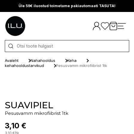
Üle 59€ iluostud toimetame pakiautomaati TASUTA!
Otse sisu juurde
Avaleht
Nahahooldus
Keha
kehahooldustarvikud
Pesusvamm mikrofiibrist 1tk
SUAVIPIEL
Pesusvamm mikrofiibrist 1tk
3,10 €
3.10
€
/
tk