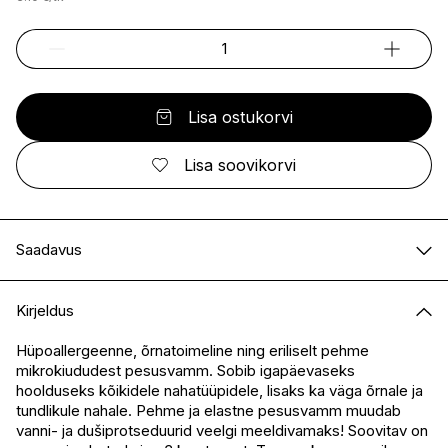
Lisa ostukorvi
Lisa soovikorvi
Saadavus
E-pood
Saadaval
Kirjeldus
I.L.U. Kristiine
Ei ole saadaval
I.L.U. Ülemiste
Saadaval
Hüpoallergeenne, õrnatoimeline ning eriliselt pehme
mikrokiududest pesusvamm. Sobib igapäevaseks
I.L.U. Rocca
Saadaval
hoolduseks kõikidele nahatüüpidele, lisaks ka väga õrnale ja
I.L.U. Lõunakeskus
Ei ole saadaval
tundlikule nahale. Pehme ja elastne pesusvamm muudab
I.L.U. Pärnu
Ei ole saadaval
vanni- ja dušiprotseduurid veelgi meeldivamaks! Soovitav on